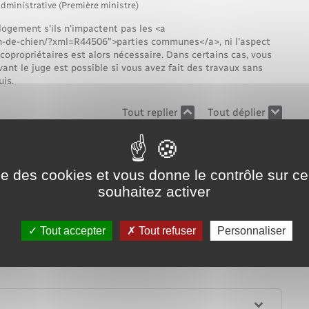
Voirie et espace public
administrative (Première ministre)
logement s'ils n'impactent pas les <a
on-de-chien/?xml=R44506">parties communes</a>, ni l'aspect
s copropriétaires est alors nécessaire. Dans certains cas, vous
vant le juge est possible si vous avez fait des travaux sans
uis.
Tout replier
Tout déplier
ies communes
ise des cookies et vous donne le contrôle sur 
e l'immeuble
souhaitez activer
Tout accepter
Tout refuser
Personnaliser