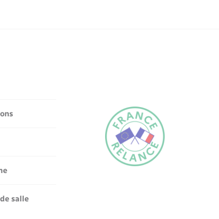
ions
me
de salle