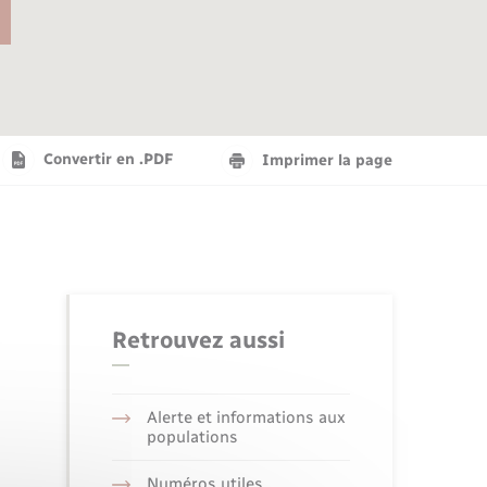
Agenda
Recensement militaire
Info jeunes
Plan interactif
Saison culturelle
Convertir en .PDF
Imprimer la page
Tourisme
Numérique
Retrouvez aussi
Seniors
Alerte et informations aux
populations
Numéros utiles