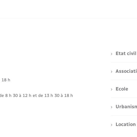
Etat civil
Associat
à 18 h
Ecole
de 8 h 30 à 12 h et de 13 h 30 à 18 h
Urbanis
Location 