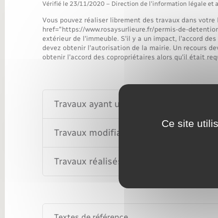
Transports
Vérifié le 23/11/2020 – Direction de l'information légale et 
Vous pouvez réaliser librement des travaux dans votre 
href="https://www.rosaysurlieure.fr/permis-de-detenti
extérieur de l'immeuble. S'il y a un impact, l'accord de
devez obtenir l'autorisation de la mairie. Un recours de
obtenir l'accord des copropriétaires alors qu'il était req
Travaux ayant un impact sur les part
Ce site util
Travaux modifiant l'aspect extérieur d
Travaux réalisés illégalement
Textes de référence