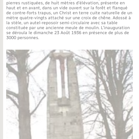
pierres rustiquées, de huit mètres d’élévation, présente en
haut et en avant, dans un vide ouvert sur la forêt et flanqué
Nouvel habitant
de contre-forts trapus, un Christ en terre cuite naturelle de un
mètre quatre-vingts attaché sur une croix de chêne. Adossé à
la stèle, un autel-reposoir semi-circulaire avec sa table
Nouvelle activité
constituée par une ancienne meule de moulin. L’inauguration
se déroula le dimanche 23 Août 1936 en présence de plus de
3000 personnes.
Numérique
Organisation d’événement
Sécurité - Prévention
Seniors
Transports
Voirie et espace public