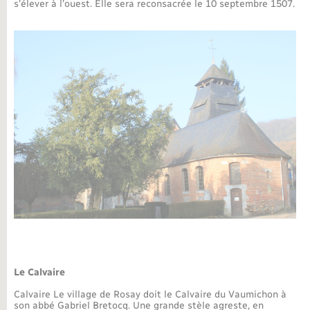
Déchèteries
s’élever à l’ouest. Elle sera reconsacrée le 10 septembre 1507.
Travaux - Autorisation d’occupation de l’espace
public
Bornes de recharge électrique
Parrainage civil
Publications
Petite enfance
Recensement militaire
Agenda
Info jeunes
Concessions funéraires
Budget
Maison des jeunes (11-17 ans)
La Communauté de communes
Associations
Plan interactif
Saison culturelle
Bibliothèques
Sport
Le Calvaire
Calvaire Le village de Rosay doit le Calvaire du Vaumichon à
Tourisme
son abbé Gabriel Bretocq. Une grande stèle agreste, en