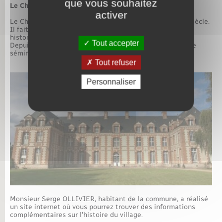
que vous souhaitez
Le Château de Rosay
activer
Le Château de Rosay est un château français du XVIIe siècle.
Il fait l’objet d’une inscription au titre des monuments
historiques depuis le 31 janvier 1938.
Tout accepter
Depuis 2005, le Château de Rosay est dédié à l’accueil de
séminaires d’entreprises.
Tout refuser
Personnaliser
Monsieur Serge OLLIVIER, habitant de la commune, a réalisé
un site internet où vous pourrez trouver des informations
complémentaires sur l’histoire du village.