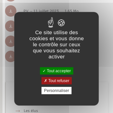
P.V. – 11 juillet 2023
1.65 Mo
P.V. – 06 avril 2023
954.34 Ko
Ce site utilise des
cookies et vous donne
P.V. – 23 mars 2023
630.17 Ko
le contrôle sur ceux
que vous souhaitez
activer
P.V. – 26 janvier 2023
508.82 Ko
Tout accepter
Tout refuser
Personnaliser
Retrouvez aussi
Les élus