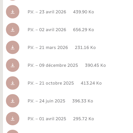
Déchèteries
Travaux - Autorisation d’occupation de l’espace
public
P.V. – 23 avril 2026
439.90 Ko
Bornes de recharge électrique
Parrainage civil
Publications
Petite enfance
P.V. – 02 avril 2026
656.29 Ko
Recensement militaire
Agenda
Info jeunes
Concessions funéraires
Budget
Maison des jeunes (11-17 ans)
P.V. – 21 mars 2026
231.16 Ko
La Communauté de communes
Associations
P.V. – 09 décembre 2025
390.45 Ko
Plan interactif
Saison culturelle
P.V. – 21 octobre 2025
413.24 Ko
Bibliothèques
P.V. – 24 juin 2025
396.33 Ko
Sport
P.V. – 01 avril 2025
295.72 Ko
Tourisme