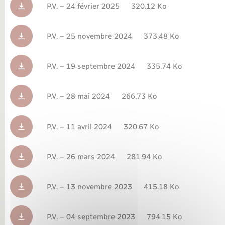
P.V. – 24 février 2025
320.12 Ko
Nouvel habitant
P.V. – 25 novembre 2024
373.48 Ko
Nouvelle activité
P.V. – 19 septembre 2024
335.74 Ko
Numérique
P.V. – 28 mai 2024
266.73 Ko
Organisation d’événement
P.V. – 11 avril 2024
320.67 Ko
Sécurité - Prévention
Seniors
P.V. – 26 mars 2024
281.94 Ko
Transports
P.V. – 13 novembre 2023
415.18 Ko
Voirie et espace public
P.V. – 04 septembre 2023
794.15 Ko