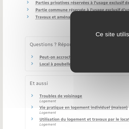
Transports
Parties privatives réservées à l'usage exclusif d
Partie commune réservée à l'usage exclusif d'un 
Travaux et aménagements par le propriétaire 
Ce site util
Questions ? Réponses !
Peut-on accrocher librement des objets à ses
Local à poubelles d'un immeuble en copropriét
Et aussi
Troubles de voisinage
Logement
Vie pratique en logement individuel (maison)
Logement
Utilisation du logement et travaux par le loca
Logement