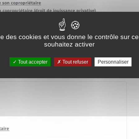
Voirie et espace public
e son copropriétaire
copropriétaire (droit de jouissance privative)
occupant d'un appartement
ise des cookies et vous donne le contrôle sur 
souhaitez activer
 fenêtres ou balcon ?
Tout accepter
Tout refuser
Personnaliser
é : quelles sont les règles ?
taire