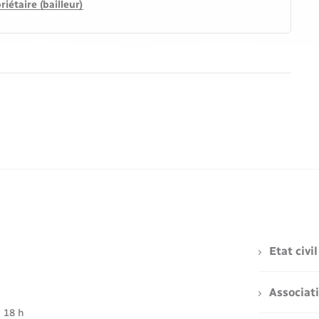
iétaire (bailleur)
Etat civil
Associat
à 18 h