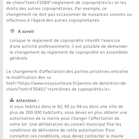
de-chien/?xml=F2589">règlement de copropriété</a> et les
droits des autres copropriétaires. Par exemple, ce
Nouvel habitant
changement ne doit pas occasionner de nuisances sonores ou
olfactives à l'égard des autres copropriétaires.
Nouvelle activité
À savoir
Lorsque le règlement de copropriété interdit l'exercice
Numérique
d'une activité professionnelle, il est possible de demander
le changement du règlement de copropriété en assemblée
générale.
Organisation d’événement
Le changement d'affectation des parties privatives entraîne
la modification des <a
Sécurité - Prévention
href="https://www.rosaysurlieure.fr/permis-de-detention-de-
chien/?xml=F35451">tantièmes de copropriété</a>.
Seniors
Attention :
si vous habitez dans le 92, 93 ou 94 ou dans une ville de
plus de 200 000 habitants, vous devez en plus obtenir une
Transports
autorisation de la mairie pour changer l'affectation de
votre lot. Une délibération du conseil municipal fixe les
conditions de délivrance de cette autorisation. Pour
Voirie et espace public
connaître ces conditions, vous devez contacter la mairie