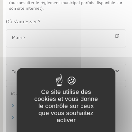
(ou consulter le règlement municipal parfois disponible sur
son site internet).
Où s’adresser ?
Mairie
Textes de référence
Ce site utilise des
Et aussi
cookies et vous donne
le contrôle sur ceux
Règlement de copropriété
Logement
que vous souhaitez
Partie commune réservée à l'usage exclusif
activer
d'un copropriétaire (droit de jouissance
privative)