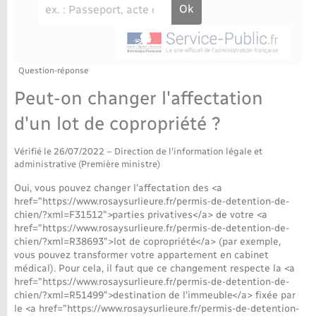
Déchèteries
Travaux - Autorisation d’occupation de l’espace
public
Bornes de recharge électrique
Parrainage civil
Publications
Petite enfance
Recensement militaire
Agenda
Question-réponse
Info jeunes
Peut-on changer l'affectation
Concessions funéraires
Budget
Maison des jeunes (11-17 ans)
d'un lot de copropriété ?
La Communauté de communes
Associations
Vérifié le 26/07/2022 – Direction de l'information légale et
administrative (Première ministre)
Plan interactif
Saison culturelle
Oui, vous pouvez changer l'affectation des <a
href="https://www.rosaysurlieure.fr/permis-de-detention-de-
chien/?xml=F31512">parties privatives</a> de votre <a
Bibliothèques
href="https://www.rosaysurlieure.fr/permis-de-detention-de-
chien/?xml=R38693">lot de copropriété</a> (par exemple,
vous pouvez transformer votre appartement en cabinet
Sport
médical). Pour cela, il faut que ce changement respecte la <a
href="https://www.rosaysurlieure.fr/permis-de-detention-de-
chien/?xml=R51499">destination de l'immeuble</a> fixée par
Tourisme
le <a href="https://www.rosaysurlieure.fr/permis-de-detention-