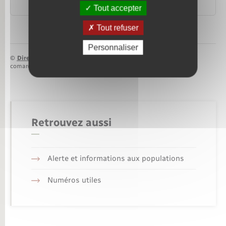
Logement
Tout accepter
Tout refuser
Personnaliser
©
Direction de l’information légale et administrative
comarquage developpé par
baseo.io
Retrouvez aussi
Alerte et informations aux populations
Numéros utiles