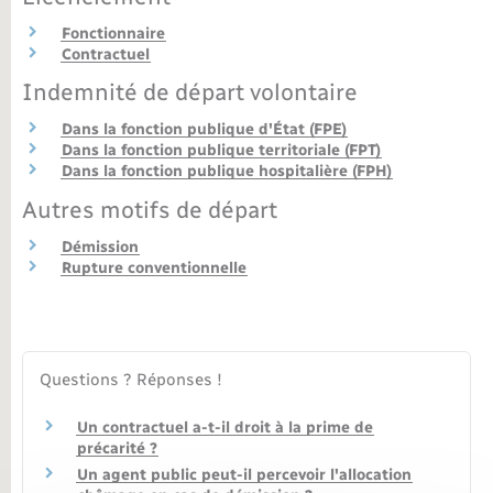
Fonctionnaire
Nouvel habitant
Contractuel
Indemnité de départ volontaire
Nouvelle activité
Dans la fonction publique d'État (FPE)
Dans la fonction publique territoriale (FPT)
Numérique
Dans la fonction publique hospitalière (FPH)
Autres motifs de départ
Organisation d’événement
Démission
Rupture conventionnelle
Sécurité - Prévention
Seniors
Questions ? Réponses !
Transports
Un contractuel a-t-il droit à la prime de
précarité ?
Voirie et espace public
Un agent public peut-il percevoir l'allocation