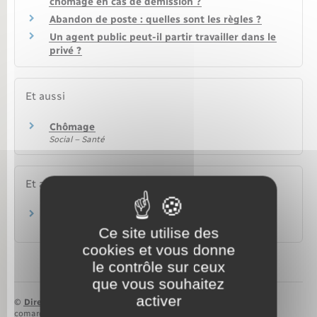
chômage en cas de démission ?
Abandon de poste : quelles sont les règles ?
Un agent public peut-il partir travailler dans le
privé ?
Et aussi
Chômage
Social – Santé
Et aussi
Partir en disponibilité
Travail – Formation
Ce site utilise des
cookies et vous donne
le contrôle sur ceux
que vous souhaitez
activer
©
Direction de l’information légale et administrative
comarquage developpé par
baseo.io