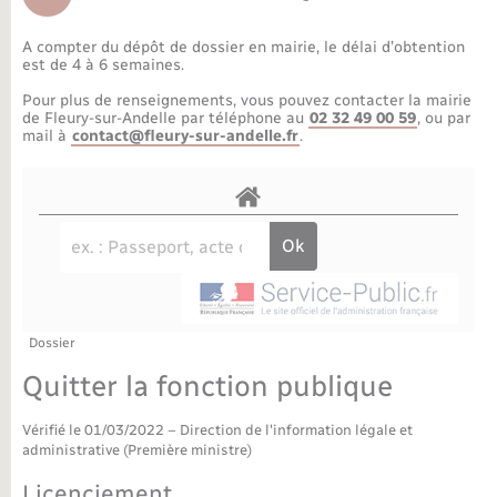
Déchèteries
Travaux - Autorisation d’occupation de l’espace
public
A compter du dépôt de dossier en mairie, le délai d’obtention
Bornes de recharge électrique
Parrainage civil
Publications
Petite enfance
est de 4 à 6 semaines.
Pour plus de renseignements, vous pouvez contacter la mairie
Recensement militaire
Agenda
Info jeunes
de Fleury-sur-Andelle par téléphone au
02 32 49 00 59
, ou par
mail à
contact@fleury-sur-andelle.fr
.
Concessions funéraires
Budget
Maison des jeunes (11-17 ans)
La Communauté de communes
Associations
Plan interactif
Saison culturelle
Dossier
Bibliothèques
Quitter la fonction publique
Sport
Vérifié le 01/03/2022 – Direction de l'information légale et
administrative (Première ministre)
Tourisme
Licenciement