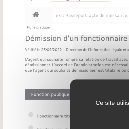
Transports
Fiche pratique
Démission d'un fonctionnaire
Vérifié le 23/09/2022 – Direction de l'information légale et 
L'agent qui souhaite rompre sa relation de travail avec
démissionner. L'accord de l'administration est nécessai
que l'agent qui souhaite démissionner est titulaire ou 
Fonction publique d'État (FPE)
Territoria
Ce site util
Fonctionnaire titulaire