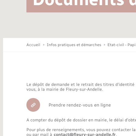
Location de 2 roues
Conseil municipal
Mariage – PACS
Travaux - Autorisation d’occupation
Déchèteries
de l’espace public
Concessions funéraires
Budget
Maison des jeunes (11-17 ans)
Accueil
Infos pratiques et démarches
Etat-civil - Pap
Bibliothèques
Le dépôt de demande et le retrait des titres d’identité
Nouvel habitant
vous, à la mairie de Fleury-sur-Andelle.
Prendre rendez-vous en ligne
Organisation d’événement
A compter du dépôt de dossier en mairie, le délai d’obt
Pour plus de renseignements, vous pouvez contacter la
ou par mail à
contact@fleury-sur-andelle.fr
.