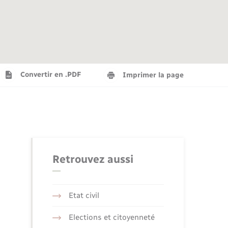
Agenda
Recensement militaire
Info jeunes
Plan interactif
Saison culturelle
Convertir en .PDF
Imprimer la page
Tourisme
Numérique
Retrouvez aussi
Seniors
Etat civil
Elections et citoyenneté