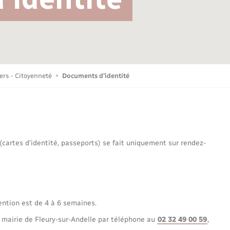
Bornes de recharge électrique
Publications
Parrainage civil
Petite enfance
La Communauté de communes
Associations
iers - Citoyenneté
Documents d’identité
Sport
 (cartes d’identité, passeports) se fait uniquement sur rendez-
Nouvelle activité
Sécurité - Prévention
ention est de 4 à 6 semaines.
 mairie de Fleury-sur-Andelle par téléphone au
02 32 49 00 59
,