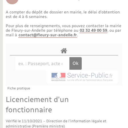
Déchèteries
Travaux - Autorisation d’occupation de l’espace
public
A compter du dépôt de dossier en mairie, le délai d’obtention
Bornes de recharge électrique
Parrainage civil
Publications
Petite enfance
est de 4 à 6 semaines.
Pour plus de renseignements, vous pouvez contacter la mairie
Recensement militaire
Agenda
Info jeunes
de Fleury-sur-Andelle par téléphone au
02 32 49 00 59
, ou par
mail à
contact@fleury-sur-andelle.fr
.
Concessions funéraires
Budget
Maison des jeunes (11-17 ans)
La Communauté de communes
Associations
Plan interactif
Saison culturelle
Fiche pratique
Bibliothèques
Licenciement d'un
Sport
fonctionnaire
Vérifié le 11/10/2021 – Direction de l'information légale et
Tourisme
administrative (Première ministre)