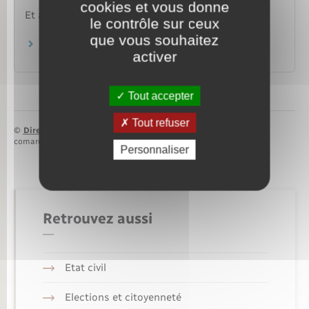
cookies et vous donne
Et aussi
le contrôle sur ceux
que vous souhaitez
Pour un contractuel
activer
Travail – Formation
Tout accepter
Tout refuser
©
Direction de l’information légale et administrative
comarquage developpé par
baseo.io
Personnaliser
Retrouvez aussi
Etat civil
Elections et citoyenneté