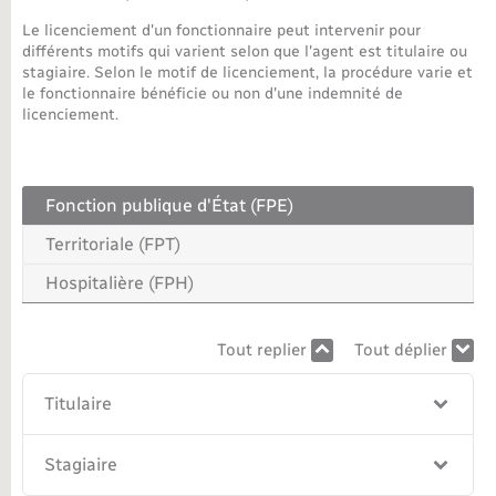
Le licenciement d'un fonctionnaire peut intervenir pour
Nouvel habitant
différents motifs qui varient selon que l'agent est titulaire ou
stagiaire. Selon le motif de licenciement, la procédure varie et
le fonctionnaire bénéficie ou non d'une indemnité de
Nouvelle activité
licenciement.
Numérique
Fonction publique d'État (FPE)
Organisation d’événement
Territoriale (FPT)
Sécurité - Prévention
Hospitalière (FPH)
Seniors
Tout replier
Tout déplier
Titulaire
Transports
Stagiaire
Voirie et espace public