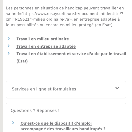
Les personnes en situation de handicap peuvent travailler en
Nouvel habitant
<a href="https://www.rosaysurlieure.fr/documents-didentite/?
xml=R19321">milieu ordinaire</a>, en entreprise adaptée à
leurs possibilités ou encore en milieu protégé (en Ésat).
Nouvelle activité
Travail en milieu ordinaire
Numérique
Travail en entreprise adaptée
Travail en établissement et service d'aide par le travail
Organisation d’événement
(Ésat)
Sécurité - Prévention
Services en ligne et formulaires
Seniors
Transports
Questions ? Réponses !
Qu'est-ce que le dispositif d'emploi
Voirie et espace public
accompagné des travailleurs handicapés ?