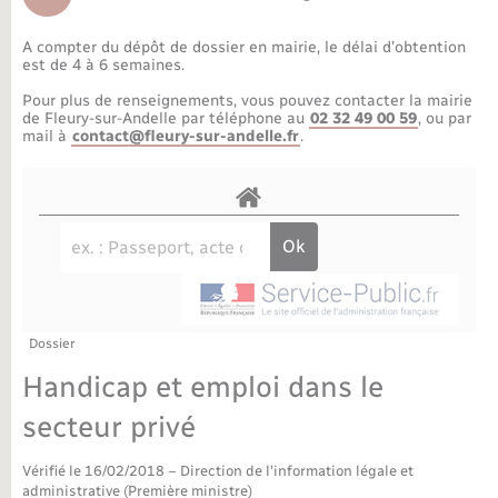
Déchèteries
Travaux - Autorisation d’occupation de l’espace
public
A compter du dépôt de dossier en mairie, le délai d’obtention
Bornes de recharge électrique
Parrainage civil
Publications
Petite enfance
est de 4 à 6 semaines.
Pour plus de renseignements, vous pouvez contacter la mairie
Recensement militaire
Agenda
Info jeunes
de Fleury-sur-Andelle par téléphone au
02 32 49 00 59
, ou par
mail à
contact@fleury-sur-andelle.fr
.
Concessions funéraires
Budget
Maison des jeunes (11-17 ans)
La Communauté de communes
Associations
Plan interactif
Saison culturelle
Dossier
Bibliothèques
Handicap et emploi dans le
Sport
secteur privé
Vérifié le 16/02/2018 – Direction de l'information légale et
Tourisme
administrative (Première ministre)