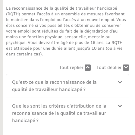
La reconnaissance de la qualité de travailleur handicapé
Nouvel habitant
(RQTH) permet l'accès à un ensemble de mesures favorisant
le maintien dans l'emploi ou l'accès à un nouvel emploi. Vous
êtes concerné si vos possibilités d'obtenir ou de conserver
Nouvelle activité
votre emploi sont réduites du fait de la dégradation d'au
moins une fonction physique, sensorielle, mentale ou
Numérique
psychique. Vous devez être âgé de plus de 16 ans. La RQTH
est attribuée pour une durée allant jusqu'à 10 ans (ou à vie
dans certains cas).
Organisation d’événement
Tout replier
Tout déplier
Sécurité - Prévention
Qu'est-ce que la reconnaissance de la
qualité de travailleur handicapé ?
Seniors
Quelles sont les critères d'attribution de la
Transports
reconnaissance de la qualité de travailleur
handicapé ?
Voirie et espace public