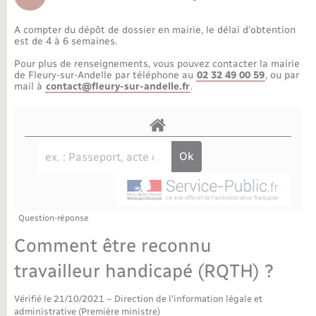
Déchèteries
Travaux - Autorisation d’occupation de l’espace
public
A compter du dépôt de dossier en mairie, le délai d’obtention
Bornes de recharge électrique
Parrainage civil
Publications
Petite enfance
est de 4 à 6 semaines.
Pour plus de renseignements, vous pouvez contacter la mairie
Recensement militaire
Agenda
Info jeunes
de Fleury-sur-Andelle par téléphone au
02 32 49 00 59
, ou par
mail à
contact@fleury-sur-andelle.fr
.
Concessions funéraires
Budget
Maison des jeunes (11-17 ans)
La Communauté de communes
Associations
Plan interactif
Saison culturelle
Question-réponse
Bibliothèques
Comment être reconnu
Sport
travailleur handicapé (RQTH) ?
Vérifié le 21/10/2021 – Direction de l'information légale et
Tourisme
administrative (Première ministre)