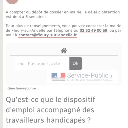
Déchèteries
Travaux - Autorisation d’occupation de l’espace
public
A compter du dépôt de dossier en mairie, le délai d’obtention
Bornes de recharge électrique
Parrainage civil
Publications
Petite enfance
est de 4 à 6 semaines.
Pour plus de renseignements, vous pouvez contacter la mairie
Recensement militaire
Agenda
Info jeunes
de Fleury-sur-Andelle par téléphone au
02 32 49 00 59
, ou par
mail à
contact@fleury-sur-andelle.fr
.
Concessions funéraires
Budget
Maison des jeunes (11-17 ans)
La Communauté de communes
Associations
Plan interactif
Saison culturelle
Question-réponse
Bibliothèques
Qu'est-ce que le dispositif
Sport
d'emploi accompagné des
travailleurs handicapés ?
Tourisme