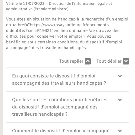
Vérifié le 11/07/2023 – Direction de l'information légale et
administrative (Première ministre)
Nouvel habitant
Vous êtes en situation de handicap à la recherche d'un emploi
en <a href="https://www.rosaysurlieure.fr/documents-
Nouvelle activité
didentite/?xml=R19321">milieu ordinaire</a> ou avez des
difficultés pour conserver votre emploi ? Vous pouvez
Numérique
bénéficier, sous certaines conditions, du dispositif d'emploi
accompagné des travailleurs handicapés.
Organisation d’événement
Tout replier
Tout déplier
En quoi consiste le dispositif d'emploi
Sécurité - Prévention
accompagné des travailleurs handicapés ?
Seniors
Quelles sont les conditions pour bénéficier
du dispositif d'emploi accompagné des
Transports
travailleurs handicapés ?
Voirie et espace public
Comment le dispositif d'emploi accompagné