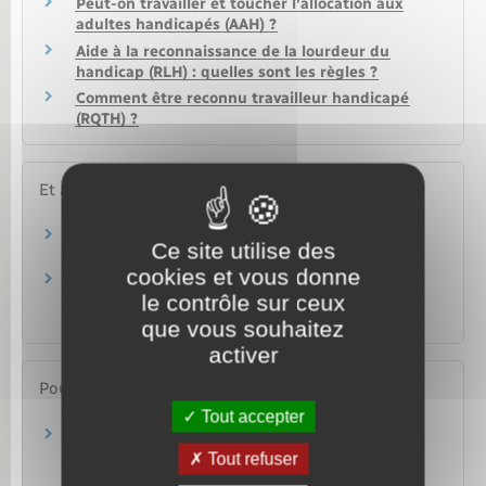
Peut-on travailler et toucher l'allocation aux
adultes handicapés (AAH) ?
Aide à la reconnaissance de la lourdeur du
handicap (RLH) : quelles sont les règles ?
Comment être reconnu travailleur handicapé
(RQTH) ?
Et aussi
Handicap et emploi dans le secteur privé
Ce site utilise des
Travail – Formation
cookies et vous donne
Recrutement d'une personne handicapée dans
le contrôle sur ceux
la fonction publique
Travail – Formation
que vous souhaitez
activer
Pour en savoir plus
Tout accepter
L'emploi accompagné : dispositif spécifique
pour l'emploi des personnes en situation de
Tout refuser
handicap