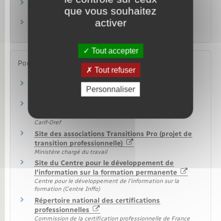
Formation des personnes handicapées
que vous souhaitez
Travail – Formation
activer
Validation des acquis de l'expérience (VAE)
Travail – Formation
Tout accepter
Pour en savoir plus
Tout refuser
Formation des salariés
Personnaliser
Ministère chargé du travail
Recherche d'une offre de formation
professionnelle continue
Carif-Oref
Site des associations Transitions Pro (projet de
transition professionnelle)
Ministère chargé du travail
Site du Centre pour le développement de
l'information sur la formation permanente
Centre pour le développement de l'information sur la
formation (Centre Inffo)
Répertoire national des certifications
professionnelles
Commission de la certification professionnelle de France