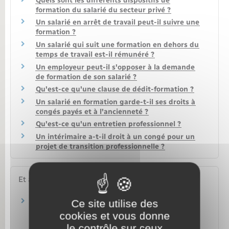
Quels sont les différents dispositifs de
formation du salarié du secteur privé ?
Un salarié en arrêt de travail peut-il suivre une
formation ?
Un salarié qui suit une formation en dehors du
temps de travail est-il rémunéré ?
Un employeur peut-il s'opposer à la demande
de formation de son salarié ?
Qu'est-ce qu'une clause de dédit-formation ?
Un salarié en formation garde-t-il ses droits à
congés payés et à l'ancienneté ?
Qu'est-ce qu'un entretien professionnel ?
Un intérimaire a-t-il droit à un congé pour un
projet de transition professionnelle ?
Et aussi
Ce site utilise des
Formation professionnelle dans la fonction
publique
cookies et vous donne
Travail – Formation
le contrôle sur ceux