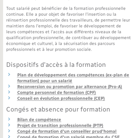
Tout salarié peut bénéficier de la formation professionnelle
Nouvel habitant
continue. Elle a pour objet de favoriser l'insertion ou la
réinsertion professionnelle des travailleurs, de permettre leur
maintien dans l'emploi, de favoriser le développement de
Nouvelle activité
leurs compétences et l'accès aux différents niveaux de la
qualification professionnelle, de contribuer au développement
Numérique
économique et culturel, à la sécurisation des parcours
professionnels et à leur promotion sociale.
Organisation d’événement
Dispositifs d'accès à la formation
Plan de développement des compétences (ex-plan de
Sécurité - Prévention
formation) pour un salarié
Reconversion ou promotion par alternance (Pro-A)
Compte personnel de formation (CPF)
Seniors
Conseil en évolution professionnelle (CEP)
Congés et absence pour formation
Transports
Bilan de compétence
Projet de transition professionnelle (PTP)
Voirie et espace public
Congé de formation d'un conseiller prud'homal
Congé de formation d'un salarié membre du CSE