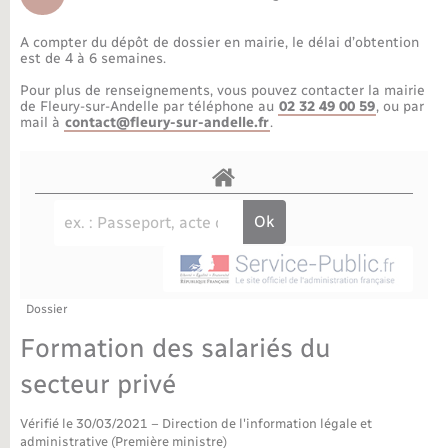
Déchèteries
Travaux - Autorisation d’occupation de l’espace
public
A compter du dépôt de dossier en mairie, le délai d’obtention
Bornes de recharge électrique
Parrainage civil
Publications
Petite enfance
est de 4 à 6 semaines.
Pour plus de renseignements, vous pouvez contacter la mairie
Recensement militaire
Agenda
Info jeunes
de Fleury-sur-Andelle par téléphone au
02 32 49 00 59
, ou par
mail à
contact@fleury-sur-andelle.fr
.
Concessions funéraires
Budget
Maison des jeunes (11-17 ans)
La Communauté de communes
Associations
Plan interactif
Saison culturelle
Dossier
Bibliothèques
Formation des salariés du
Sport
secteur privé
Vérifié le 30/03/2021 – Direction de l'information légale et
Tourisme
administrative (Première ministre)