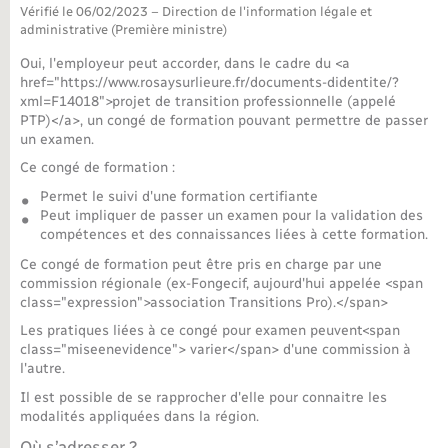
Vérifié le 06/02/2023 – Direction de l'information légale et
administrative (Première ministre)
Nouvel habitant
Oui, l'employeur peut accorder, dans le cadre du <a
href="https://www.rosaysurlieure.fr/documents-didentite/?
Nouvelle activité
xml=F14018">projet de transition professionnelle (appelé
PTP)</a>, un congé de formation pouvant permettre de passer
Numérique
un examen.
Ce congé de formation :
Organisation d’événement
Permet le suivi d'une formation certifiante
Peut impliquer de passer un examen pour la validation des
compétences et des connaissances liées à cette formation.
Sécurité - Prévention
Ce congé de formation peut être pris en charge par une
commission régionale (ex-Fongecif, aujourd'hui appelée <span
class="expression">association Transitions Pro).</span>
Seniors
Les pratiques liées à ce congé pour examen peuvent<span
class="miseenevidence"> varier</span> d'une commission à
Transports
l'autre.
Il est possible de se rapprocher d'elle pour connaitre les
modalités appliquées dans la région.
Voirie et espace public
Où s’adresser ?