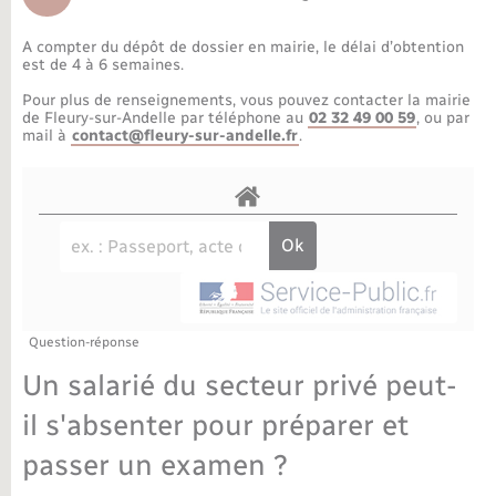
Déchèteries
Travaux - Autorisation d’occupation de l’espace
public
A compter du dépôt de dossier en mairie, le délai d’obtention
Bornes de recharge électrique
Parrainage civil
Publications
Petite enfance
est de 4 à 6 semaines.
Pour plus de renseignements, vous pouvez contacter la mairie
Recensement militaire
Agenda
Info jeunes
de Fleury-sur-Andelle par téléphone au
02 32 49 00 59
, ou par
mail à
contact@fleury-sur-andelle.fr
.
Concessions funéraires
Budget
Maison des jeunes (11-17 ans)
La Communauté de communes
Associations
Plan interactif
Saison culturelle
Question-réponse
Bibliothèques
Un salarié du secteur privé peut-
Sport
il s'absenter pour préparer et
passer un examen ?
Tourisme