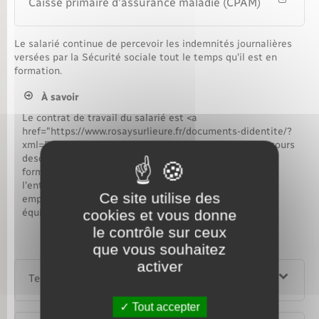
Caisse primaire d'assurance maladie (CPAM)
Le salarié continue de percevoir les indemnités journalières
versées par la Sécurité sociale tout le temps qu'il est en
formation.
À savoir
Le contrat de travail du salarié est <a
href="https://www.rosaysurlieure.fr/documents-didentite/?
xml=F21050">suspendu</a> pendant les périodes au cours
desquelles le salarié en arrêt de travail bénéficie d'une
formation. Ainsi, par exemple, à son retour dans
l'entreprise, le salarié doit retrouver son emploi ou un
Ce site utilise des
emploi similaire, assorti d'une rémunération au moins
équivalente.
cookies et vous donne
le contrôle sur ceux
que vous souhaitez
activer
Textes de référence
Tout accepter