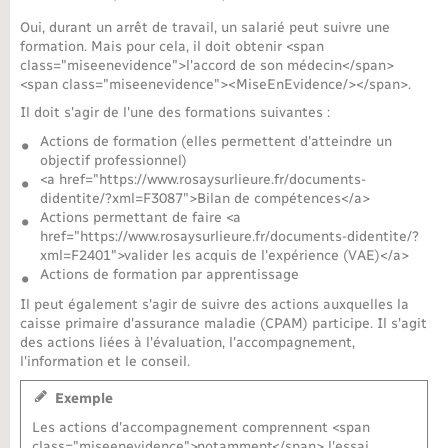
Oui, durant un arrêt de travail, un salarié peut suivre une
Nouvel habitant
formation. Mais pour cela, il doit obtenir <span
class="miseenevidence">l'accord de son médecin</span>
<span class="miseenevidence"><MiseEnEvidence/></span>.
Nouvelle activité
Il doit s'agir de l'une des formations suivantes :
Numérique
Actions de formation (elles permettent d'atteindre un
objectif professionnel)
<a href="https://www.rosaysurlieure.fr/documents-
Organisation d’événement
didentite/?xml=F3087">Bilan de compétences</a>
Actions permettant de faire <a
href="https://www.rosaysurlieure.fr/documents-didentite/?
Sécurité - Prévention
xml=F2401">valider les acquis de l'expérience (VAE)</a>
Actions de formation par apprentissage
Il peut également s'agir de suivre des actions auxquelles la
Seniors
caisse primaire d'assurance maladie (CPAM) participe. Il s'agit
des actions liées à l'évaluation, l'accompagnement,
l'information et le conseil.
Transports
Exemple
Voirie et espace public
Les actions d'accompagnement comprennent <span
class="miseenevidence">notamment</span> l'essai