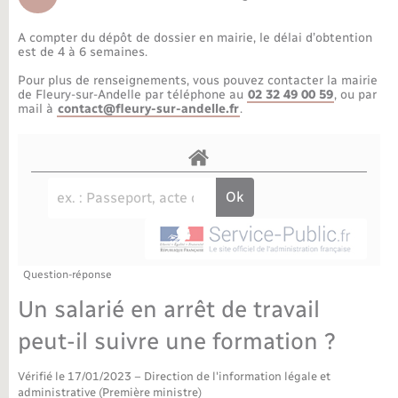
Déchèteries
Travaux - Autorisation d’occupation de l’espace
public
A compter du dépôt de dossier en mairie, le délai d’obtention
Bornes de recharge électrique
Parrainage civil
Publications
Petite enfance
est de 4 à 6 semaines.
Pour plus de renseignements, vous pouvez contacter la mairie
Recensement militaire
Agenda
Info jeunes
de Fleury-sur-Andelle par téléphone au
02 32 49 00 59
, ou par
mail à
contact@fleury-sur-andelle.fr
.
Concessions funéraires
Budget
Maison des jeunes (11-17 ans)
La Communauté de communes
Associations
Plan interactif
Saison culturelle
Question-réponse
Bibliothèques
Un salarié en arrêt de travail
Sport
peut-il suivre une formation ?
Vérifié le 17/01/2023 – Direction de l'information légale et
Tourisme
administrative (Première ministre)