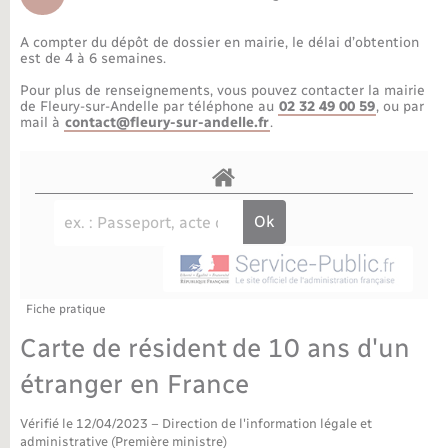
Déchèteries
Travaux - Autorisation d’occupation de l’espace
public
A compter du dépôt de dossier en mairie, le délai d’obtention
Bornes de recharge électrique
Parrainage civil
Publications
Petite enfance
est de 4 à 6 semaines.
Pour plus de renseignements, vous pouvez contacter la mairie
Recensement militaire
Agenda
Info jeunes
de Fleury-sur-Andelle par téléphone au
02 32 49 00 59
, ou par
mail à
contact@fleury-sur-andelle.fr
.
Concessions funéraires
Budget
Maison des jeunes (11-17 ans)
La Communauté de communes
Associations
Plan interactif
Saison culturelle
Fiche pratique
Bibliothèques
Carte de résident de 10 ans d'un
Sport
étranger en France
Vérifié le 12/04/2023 – Direction de l'information légale et
Tourisme
administrative (Première ministre)