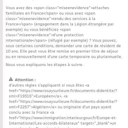
Vous avez des <span class="miseenevidence">attaches
Nouvel habitant
familiales en France</span> ou vous avez <span
class="miseenevidence">rendu des services à la
France</span> (engagement dans la Légion étrangère par
Nouvelle activité
exemple) ou vous bénéficiez <span
class="miseenevidence">d'une protection
Numérique
internationale</span> (réfugié par exemple) ? Vous pouvez,
sous certaines conditions, demander une carte de résident de
10 ans. Elle peut vous être remise en premier titre de séjour
Organisation d’événement
ou en renouvellement d'une carte temporaire ou pluriannuelle.
Nous vous expliquons les étapes à suivre.
Sécurité - Prévention
Attention :
d'autres règles s'appliquent si vous êtes <a
Seniors
href="https://www.rosaysurlieure.fr/documents-didentite/?
xml=F19315">Européen</a>, <a
href="https://www.rosaysurlieure.fr/documents-didentite/?
Transports
xml=F2257">Algérien</a> ou originaire d'un pays ayant
conclu avec la France <a
href="https://www.immigration.interieur.gouv.fr/Europe-et-
Voirie et espace public
International/Les-accords-bilateraux" target="_blank">un