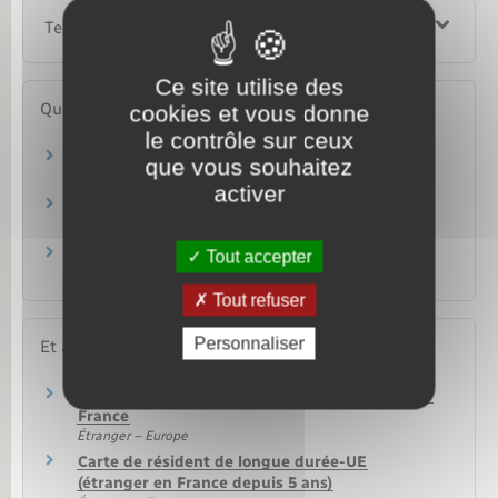
Textes de référence
Ce site utilise des
Questions ? Réponses !
cookies et vous donne
le contrôle sur ceux
Un étranger victime d'esclavagisme ou de
que vous souhaitez
proxénétisme peut-il être régularisé ?
activer
Carte de résident : comment justifier de votre
connaissance du français ?
Étranger en France : comment acheter un
Tout accepter
timbre fiscal ?
Tout refuser
Personnaliser
Et aussi
Carte de résident permanent d'un étranger en
France
Étranger – Europe
Carte de résident de longue durée-UE
(étranger en France depuis 5 ans)