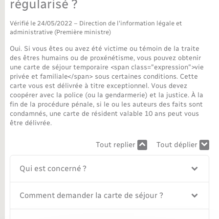
régularisé ?
Nouvel habitant
Vérifié le 24/05/2022 – Direction de l'information légale et
administrative (Première ministre)
Nouvelle activité
Oui. Si vous êtes ou avez été victime ou témoin de la traite
des êtres humains ou de proxénétisme, vous pouvez obtenir
une carte de séjour temporaire <span class="expression">vie
Numérique
privée et familiale</span> sous certaines conditions. Cette
carte vous est délivrée à titre exceptionnel. Vous devez
coopérer avec la police (ou la gendarmerie) et la justice. À la
Organisation d’événement
fin de la procédure pénale, si le ou les auteurs des faits sont
condamnés, une carte de résident valable 10 ans peut vous
être délivrée.
Sécurité - Prévention
Tout replier
Tout déplier
Seniors
Qui est concerné ?
Transports
Comment demander la carte de séjour ?
Voirie et espace public