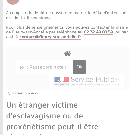
Déchèteries
Travaux - Autorisation d’occupation de l’espace
public
A compter du dépôt de dossier en mairie, le délai d’obtention
Bornes de recharge électrique
Parrainage civil
Publications
Petite enfance
est de 4 à 6 semaines.
Pour plus de renseignements, vous pouvez contacter la mairie
Recensement militaire
Agenda
Info jeunes
de Fleury-sur-Andelle par téléphone au
02 32 49 00 59
, ou par
mail à
contact@fleury-sur-andelle.fr
.
Concessions funéraires
Budget
Maison des jeunes (11-17 ans)
La Communauté de communes
Associations
Plan interactif
Saison culturelle
Question-réponse
Bibliothèques
Un étranger victime
Sport
d'esclavagisme ou de
proxénétisme peut-il être
Tourisme