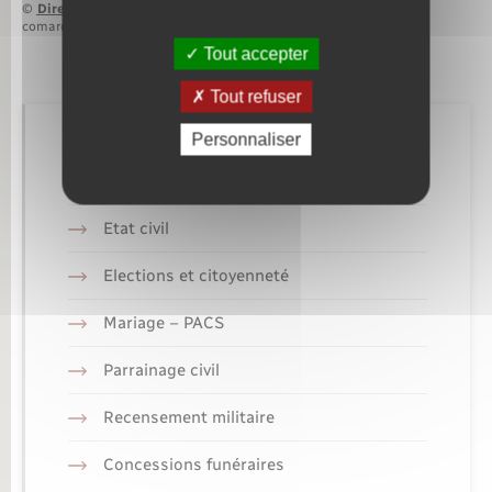
©
Direction de l’information légale et administrative
comarquage developpé par
baseo.io
Tout accepter
Tout refuser
Personnaliser
Retrouvez aussi
Etat civil
Elections et citoyenneté
Mariage – PACS
Parrainage civil
Recensement militaire
Concessions funéraires