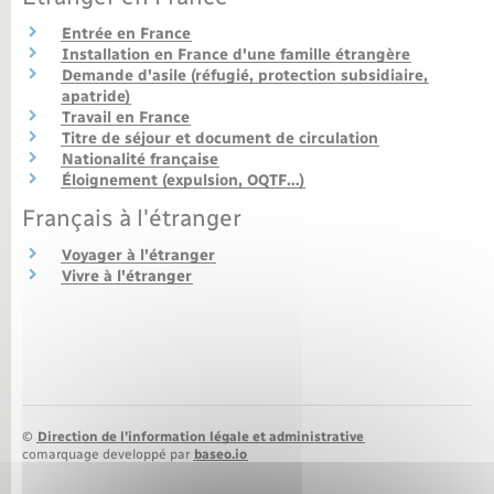
Entrée en France
Nouvel habitant
Installation en France d'une famille étrangère
Demande d'asile (réfugié, protection subsidiaire,
Nouvelle activité
apatride)
Travail en France
Titre de séjour et document de circulation
Numérique
Nationalité française
Éloignement (expulsion, OQTF…)
Français à l'étranger
Organisation d’événement
Voyager à l'étranger
Vivre à l'étranger
Sécurité - Prévention
Seniors
Transports
©
Direction de l’information légale et administrative
comarquage developpé par
baseo.io
Voirie et espace public