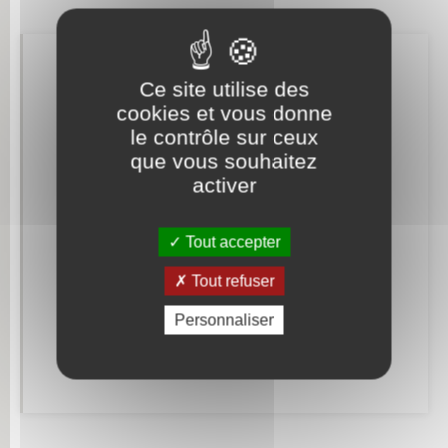
Retrouvez aussi
Ce site utilise des
cookies et vous donne
le contrôle sur ceux
Etat civil
que vous souhaitez
activer
Elections et citoyenneté
Mariage – PACS
Tout accepter
Parrainage civil
Tout refuser
Recensement militaire
Personnaliser
Concessions funéraires