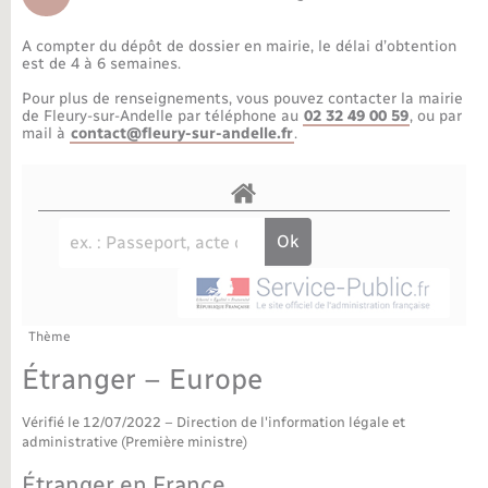
Déchèteries
Travaux - Autorisation d’occupation de l’espace
public
A compter du dépôt de dossier en mairie, le délai d’obtention
Bornes de recharge électrique
Parrainage civil
Publications
Petite enfance
est de 4 à 6 semaines.
Pour plus de renseignements, vous pouvez contacter la mairie
Recensement militaire
Agenda
Info jeunes
de Fleury-sur-Andelle par téléphone au
02 32 49 00 59
, ou par
mail à
contact@fleury-sur-andelle.fr
.
Concessions funéraires
Budget
Maison des jeunes (11-17 ans)
La Communauté de communes
Associations
Plan interactif
Saison culturelle
Thème
Bibliothèques
Étranger – Europe
Sport
Vérifié le 12/07/2022 – Direction de l'information légale et
administrative (Première ministre)
Tourisme
Étranger en France