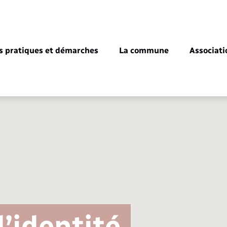
s pratiques et démarches
La commune
Associati
Déclarer à l’état civil
Document d’urbanisme
La Fibre
Location de salle
Numéros utiles
Registre des personnes vulnérables
Bus et train
Déménagement - Autorisation de
Présentation de la commune
Comptes rendus de conseils
Aides
Documents d’identité
Urbanisme
stationnement
’identité