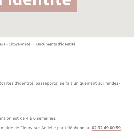
Bornes de recharge électrique
Publications
Parrainage civil
Petite enfance
La Communauté de communes
Associations
iers - Citoyenneté
Documents d’identité
Sport
 (cartes d’identité, passeports) se fait uniquement sur rendez-
Nouvelle activité
Sécurité - Prévention
ention est de 4 à 6 semaines.
 mairie de Fleury-sur-Andelle par téléphone au
02 32 49 00 59
,