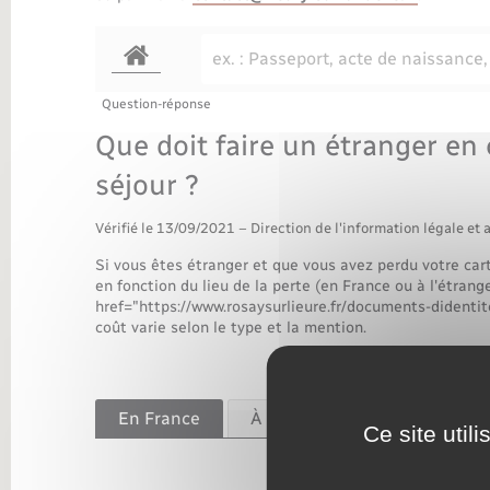
Transports
Question-réponse
Que doit faire un étranger en 
séjour ?
Vérifié le 13/09/2021 – Direction de l'information légale et 
Si vous êtes étranger et que vous avez perdu votre car
en fonction du lieu de la perte (en France ou à l'étran
href="https://www.rosaysurlieure.fr/documents-didenti
coût varie selon le type et la mention.
En France
À l'étranger
Ce site util