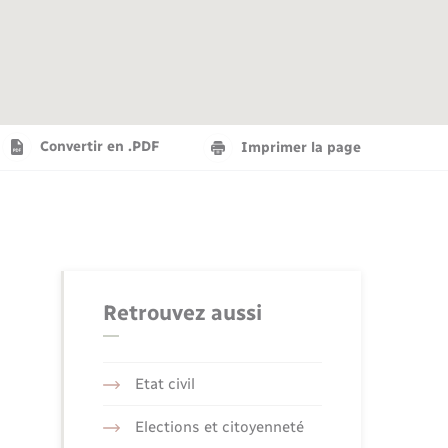
Agenda
Recensement militaire
Info jeunes
Plan interactif
Saison culturelle
Convertir en .PDF
Imprimer la page
Tourisme
Numérique
Retrouvez aussi
Seniors
Etat civil
Elections et citoyenneté