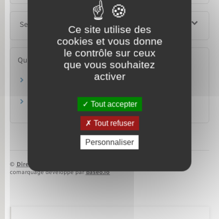
Services en ligne et formulaires
Ce site utilise des
cookies et vous donne
le contrôle sur ceux
Questions ? Réponses !
que vous souhaitez
activer
Quelle photo fournir pour un titre d'identité
(passeport, carte d'identité…) ?
Étranger en France : comment acheter un
Tout accepter
timbre fiscal ?
Tout refuser
Personnaliser
©
Direction de l’information légale et administrative
comarquage developpé par
baseo.io