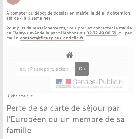
Déchèteries
Travaux - Autorisation d’occupation de l’espace
public
A compter du dépôt de dossier en mairie, le délai d’obtention
Bornes de recharge électrique
Parrainage civil
Publications
Petite enfance
est de 4 à 6 semaines.
Pour plus de renseignements, vous pouvez contacter la mairie
Recensement militaire
Agenda
Info jeunes
de Fleury-sur-Andelle par téléphone au
02 32 49 00 59
, ou par
mail à
contact@fleury-sur-andelle.fr
.
Concessions funéraires
Budget
Maison des jeunes (11-17 ans)
La Communauté de communes
Associations
Plan interactif
Saison culturelle
Fiche pratique
Bibliothèques
Perte de sa carte de séjour par
Sport
l'Européen ou un membre de sa
famille
Tourisme