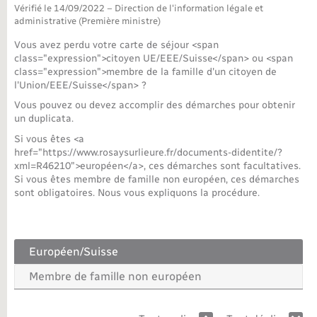
Vérifié le 14/09/2022 – Direction de l'information légale et
administrative (Première ministre)
Nouvel habitant
Vous avez perdu votre carte de séjour <span
class="expression">citoyen UE/EEE/Suisse</span> ou <span
Nouvelle activité
class="expression">membre de la famille d'un citoyen de
l'Union/EEE/Suisse</span> ?
Numérique
Vous pouvez ou devez accomplir des démarches pour obtenir
un duplicata.
Organisation d’événement
Si vous êtes <a
href="https://www.rosaysurlieure.fr/documents-didentite/?
xml=R46210">européen</a>, ces démarches sont facultatives.
Sécurité - Prévention
Si vous êtes membre de famille non européen, ces démarches
sont obligatoires. Nous vous expliquons la procédure.
Seniors
Européen/Suisse
Transports
Membre de famille non européen
Voirie et espace public