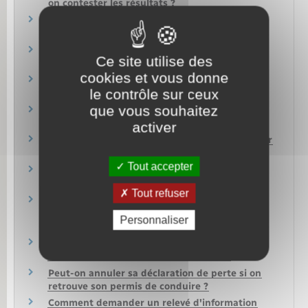
on contester les résultats ?
Comment signaler une erreur sur votre permis
de conduire ?
Quelles aides pour financer le permis de
Ce site utilise des
conduire ?
cookies et vous donne
Conduite accompagnée : quelle formule
le contrôle sur ceux
choisir ?
que vous souhaitez
Qui peut avoir des informations sur votre
permis de conduire (points, validité…) ?
activer
Après une opération des yeux, faut-il demander
un nouveau permis de conduire ?
Tout accepter
Quelle est la durée de validité d'un permis de
conduire ?
Tout refuser
Quelle amende en cas de non respect d'une
restriction du permis de conduire (port de
Personnaliser
lunettes…) ?
Demande en ligne de permis de conduire :
comment être aidé dans la démarche ?
Peut-on annuler sa déclaration de perte si on
retrouve son permis de conduire ?
Comment demander un relevé d'information