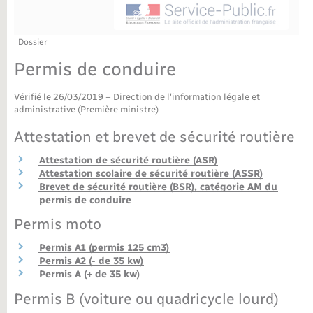
Déchèteries
Travaux - Autorisation d’occupation de l’espace
public
Bornes de recharge électrique
Parrainage civil
Publications
Petite enfance
Dossier
Permis de conduire
Recensement militaire
Agenda
Info jeunes
Vérifié le 26/03/2019 – Direction de l'information légale et
Concessions funéraires
Budget
administrative (Première ministre)
Maison des jeunes (11-17 ans)
Attestation et brevet de sécurité routière
La Communauté de communes
Associations
Attestation de sécurité routière (ASR)
Attestation scolaire de sécurité routière (ASSR)
Plan interactif
Saison culturelle
Brevet de sécurité routière (BSR), catégorie AM du
permis de conduire
Permis moto
Bibliothèques
Permis A1 (permis 125 cm3)
Sport
Permis A2 (- de 35 kw)
Permis A (+ de 35 kw)
Permis B (voiture ou quadricycle lourd)
Tourisme