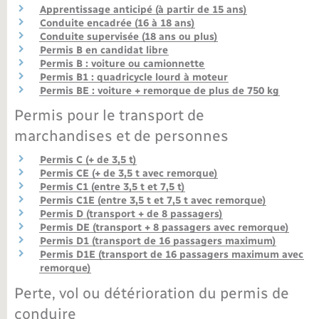
Apprentissage anticipé (à partir de 15 ans)
Conduite encadrée (16 à 18 ans)
Nouvel habitant
Conduite supervisée (18 ans ou plus)
Permis B en candidat libre
Nouvelle activité
Permis B : voiture ou camionnette
Permis B1 : quadricycle lourd à moteur
Permis BE : voiture + remorque de plus de 750 kg
Numérique
Permis pour le transport de
marchandises et de personnes
Organisation d’événement
Permis C (+ de 3,5 t)
Permis CE (+ de 3,5 t avec remorque)
Sécurité - Prévention
Permis C1 (entre 3,5 t et 7,5 t)
Permis C1E (entre 3,5 t et 7,5 t avec remorque)
Permis D (transport + de 8 passagers)
Seniors
Permis DE (transport + 8 passagers avec remorque)
Permis D1 (transport de 16 passagers maximum)
Permis D1E (transport de 16 passagers maximum avec
Transports
remorque)
Perte, vol ou détérioration du permis de
Voirie et espace public
conduire