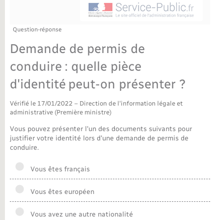
Déchèteries
Travaux - Autorisation d’occupation de l’espace
public
Bornes de recharge électrique
Parrainage civil
Publications
Petite enfance
Question-réponse
Demande de permis de
Recensement militaire
Agenda
Info jeunes
conduire : quelle pièce
Concessions funéraires
Budget
Maison des jeunes (11-17 ans)
d'identité peut-on présenter ?
La Communauté de communes
Vérifié le 17/01/2022 – Direction de l'information légale et
Associations
administrative (Première ministre)
Plan interactif
Vous pouvez présenter l'un des documents suivants pour
Saison culturelle
justifier votre identité lors d'une demande de permis de
conduire.
Bibliothèques
Vous êtes français
Sport
Vous êtes européen
Tourisme
Vous avez une autre nationalité