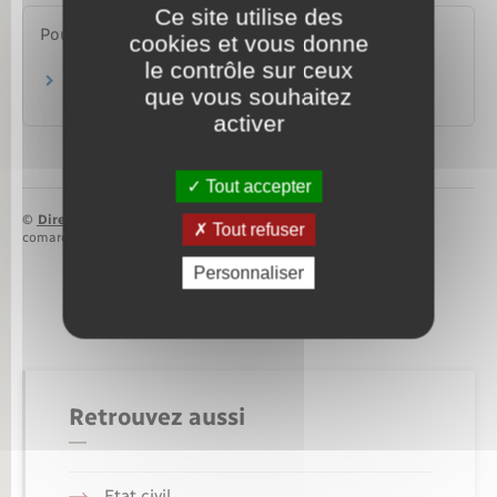
Ce site utilise des
Pour en savoir plus
cookies et vous donne
le contrôle sur ceux
Pays de l'Union européenne
que vous souhaitez
Commission européenne
activer
Tout accepter
©
Direction de l’information légale et administrative
Tout refuser
comarquage developpé par
baseo.io
Personnaliser
Retrouvez aussi
Etat civil