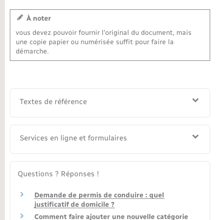
Nouvel habitant
À noter
vous devez pouvoir fournir l'original du document, mais
une copie papier ou numérisée suffit pour faire la
Nouvelle activité
démarche.
Numérique
Organisation d’événement
Textes de référence
Sécurité - Prévention
Services en ligne et formulaires
Seniors
Questions ? Réponses !
Transports
Demande de permis de conduire : quel
justificatif de domicile ?
Voirie et espace public
Comment faire ajouter une nouvelle catégorie