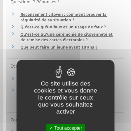
Questions ? Réponses !
Recensement citoyen : comment prouver la
régularité de sa situation ?
Qu'est-ce qu'un faux et un usage de faux ?
Qu'est-ce qu'une cérémonie de citoyenneté et
de remise des cartes électorales ?
Que peut faire un jeune avant 18 ans ?
Et aussi
Journée défense et citoyenneté (JDC)
Ce site utilise des
Papiers – Citoyenneté – Élections
cookies et vous donne
Inscription consulaire au registre des Français
établis hors de France
le contrôle sur ceux
Étranger – Europe
que vous souhaitez
activer
Pour en savoir plus
Tout accepter