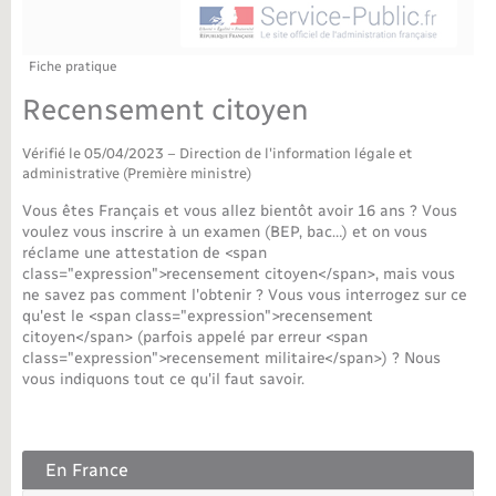
Déchèteries
Travaux - Autorisation d’occupation de l’espace
public
Bornes de recharge électrique
Parrainage civil
Publications
Petite enfance
Fiche pratique
Recensement citoyen
Recensement militaire
Agenda
Info jeunes
Vérifié le 05/04/2023 – Direction de l'information légale et
Concessions funéraires
Budget
administrative (Première ministre)
Maison des jeunes (11-17 ans)
Vous êtes Français et vous allez bientôt avoir 16 ans ? Vous
La Communauté de communes
voulez vous inscrire à un examen (BEP, bac…) et on vous
Associations
réclame une attestation de <span
class="expression">recensement citoyen</span>, mais vous
Plan interactif
Saison culturelle
ne savez pas comment l'obtenir ? Vous vous interrogez sur ce
qu'est le <span class="expression">recensement
citoyen</span> (parfois appelé par erreur <span
Bibliothèques
class="expression">recensement militaire</span>) ? Nous
vous indiquons tout ce qu'il faut savoir.
Sport
En France
Tourisme