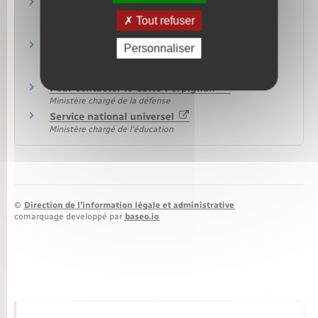
Instruction relative à l'exemption médicale de
participation à la JDC
Tout refuser
Legifrance
À l'étranger : recensement citoyen et journée
Personnaliser
défense et citoyenneté (JDC)
Ministère chargé de l'Europe et des affaires étrangères
Pour contacter le CSNJ Perpignan
Ministère chargé de la défense
Service national universel
Ministère chargé de l'éducation
©
Direction de l’information légale et administrative
comarquage developpé par
baseo.io