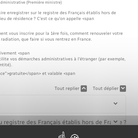
Voirie et espace public
administrative (Première ministre)
ire enregistrer sur le registre des Français établis hors de
ieu de résidence ? C'est ce qu'on appelle <span
ent vous inscrire pour la 1ère fois, comment renouveler votre
 radiation, que faire si vous rentrez en France.
 vivement <span
ite vos démarches administratives à l'étranger (par exemple,
tité).
nce">gratuite</span> et valable <span
Tout replier
Tout déplier
u registre des Français établis hors de France ?