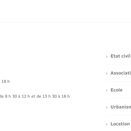
Etat civil
Associat
à 18 h
Ecole
de 8 h 30 à 12 h et de 13 h 30 à 18 h
Urbanis
Location 