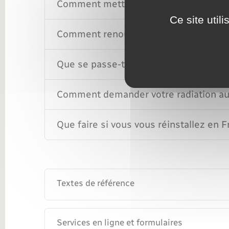
Comment mettre à jour votre dossier d'
Ce site util
Comment renouveler l'inscription au re
Que se passe-t-il lorsque vous n'avez 
Comment demander votre radiation au 
Que faire si vous vous réinstallez en F
Textes de référence
Services en ligne et formulaires