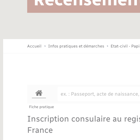
Location de 2 roues
Conseil municipal
Mariage – PACS
Travaux - Autorisation d’occupation
Déchèteries
de l’espace public
Concessions funéraires
Budget
Maison des jeunes (11-17 ans)
Accueil
Infos pratiques et démarches
Etat-civil - Pap
Bibliothèques
Nouvel habitant
Fiche pratique
Organisation d’événement
Inscription consulaire au regi
France