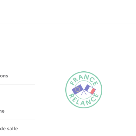
ions
me
de salle