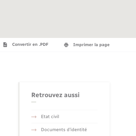
Agenda
Recensement militaire
Info jeunes
Plan interactif
Saison culturelle
Convertir en .PDF
Imprimer la page
Tourisme
Numérique
Retrouvez aussi
Seniors
Etat civil
Documents d’identité