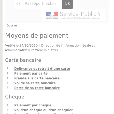
Déchèteries
Travaux - Autorisation d’occupation de l’espace
public
Bornes de recharge électrique
Parrainage civil
Publications
Petite enfance
Recensement militaire
Agenda
Dossier
Info jeunes
Moyens de paiement
Concessions funéraires
Budget
Maison des jeunes (11-17 ans)
Vérifié le 14/10/2020 – Direction de l'information légale et
administrative (Première ministre)
La Communauté de communes
Associations
Carte bancaire
Plan interactif
Saison culturelle
Délivrance et retrait d'une carte
Paiement par carte
Fraude à la carte bancaire
Bibliothèques
Vol de sa carte bancaire
Perte de sa carte bancaire
Sport
Chèque
Paiement par chèque
Tourisme
Vol d'un chèque ou d'un chéquier