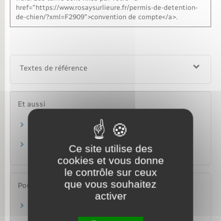
href="https://www.rosaysurlieure.fr/permis-de-detention-
de-chien/?xml=F2909">convention de compte</a>.
Textes de référence
Et aussi
Virement bancaire
Argent – Impôts – Consommation
Prélèvement bancaire
Ce site utilise des
Argent – Impôts – Consommation
cookies et vous donne
le contrôle sur ceux
que vous souhaitez
Pour en savoir plus
activer
Virement SEPA et prélèvement SEPA
Banque de France