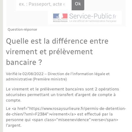
Déchèteries
Travaux - Autorisation d’occupation de l’espace
public
Bornes de recharge électrique
Parrainage civil
Publications
Petite enfance
Recensement militaire
Agenda
Question-réponse
Info jeunes
Quelle est la différence entre
Concessions funéraires
Budget
Maison des jeunes (11-17 ans)
virement et prélèvement
bancaire ?
La Communauté de communes
Associations
Vérifié le 02/08/2022 – Direction de l'information légale et
Plan interactif
Saison culturelle
administrative (Première ministre)
Le virement et le prélèvement bancaires sont 2 opérations
Bibliothèques
sécurisées permettant un transfert d'argent de compte à
compte.
Le <a href="https://www.rosaysurlieure.fr/permis-de-detention-
Sport
de-chien/?xml=F2384">virement</a> est effectué par la
personne qui <span class="miseenevidence">verse</span>
l'argent.
Tourisme