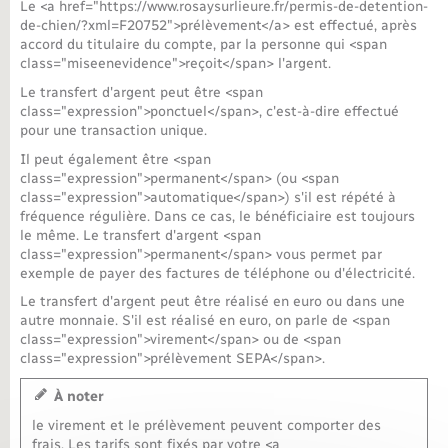
Le <a href="https://www.rosaysurlieure.fr/permis-de-detention-
de-chien/?xml=F20752">prélèvement</a> est effectué, après
Nouvel habitant
accord du titulaire du compte, par la personne qui <span
class="miseenevidence">reçoit</span> l'argent.
Nouvelle activité
Le transfert d'argent peut être <span
class="expression">ponctuel</span>, c'est-à-dire effectué
pour une transaction unique.
Numérique
Il peut également être <span
class="expression">permanent</span> (ou <span
Organisation d’événement
class="expression">automatique</span>) s'il est répété à
fréquence régulière. Dans ce cas, le bénéficiaire est toujours
le même. Le transfert d'argent <span
Sécurité - Prévention
class="expression">permanent</span> vous permet par
exemple de payer des factures de téléphone ou d'électricité.
Le transfert d'argent peut être réalisé en euro ou dans une
Seniors
autre monnaie. S'il est réalisé en euro, on parle de <span
class="expression">virement</span> ou de <span
class="expression">prélèvement SEPA</span>.
Transports
À noter
Voirie et espace public
le virement et le prélèvement peuvent comporter des
frais. Les tarifs sont fixés par votre <a