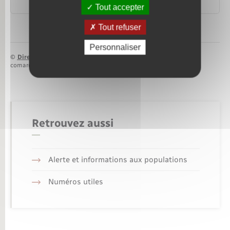
Ministère chargé de l'intérieur
Tout accepter
Tout refuser
Personnaliser
©
Direction de l’information légale et administrative
comarquage developpé par
baseo.io
Retrouvez aussi
Alerte et informations aux populations
Numéros utiles