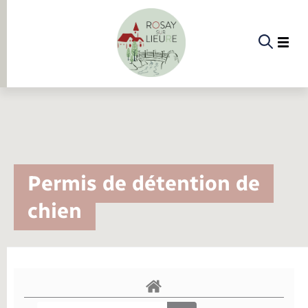
Panneau de gestion des cookies
Etat-civil - Papiers - Citoyenneté
Infos pratiques et démarches
Infos pratiques et démarches
Infos pratiques et démarches
Infos pratiques et démarches
Infos pratiques et démarches
Infos pratiques et démarches
Infos pratiques et démarches
Infos pratiques et démarches
Infos pratiques et démarches
La commune
Menu
Menu
Menu
Infos pratiques et démarches
Permis de détention de
Etat-civil - Papiers - Citoyenneté
Etat civil
Demander un acte d’état civil
Urbanisme
Piscine
Accompagnement au numérique
Déclaration de manifestation
Alerte et informations aux populations
EHPAD
Transports scolaires
Déclaration de manifestation
Actualités
Les élus
Annuaire
chien
La commune
Déclarer à l’état civil
Document d’urbanisme
La Fibre
Location de salle
Numéros utiles
Registre des personnes vulnérables
Bus et train
Déménagement - Autorisation de
Présentation de la commune
Comptes rendus de conseils
Aides
Documents d’identité
Urbanisme
stationnement
Associations
Permis de détention de chien
Service à domicile
Co-voiturage et vélos
Histoire
Proposer un événement
Elections et citoyenneté
Calendrier de collecte
Faire un signalement
Location de 2 roues
Conseil municipal
Mariage – PACS