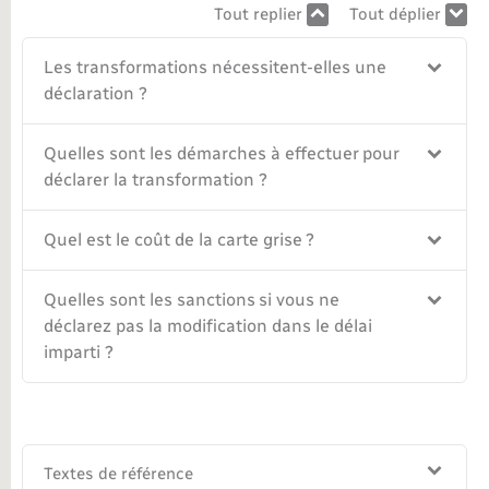
Tout replier
Tout déplier
Nouvel habitant
Les transformations nécessitent-elles une
déclaration ?
Nouvelle activité
Numérique
Quelles sont les démarches à effectuer pour
déclarer la transformation ?
Organisation d’événement
Quel est le coût de la carte grise ?
Sécurité - Prévention
Quelles sont les sanctions si vous ne
déclarez pas la modification dans le délai
Seniors
imparti ?
Transports
Voirie et espace public
Textes de référence