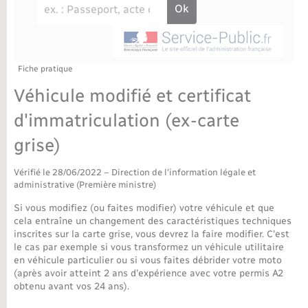
Déchèteries
Travaux - Autorisation d’occupation de l’espace
public
Bornes de recharge électrique
Parrainage civil
Publications
Petite enfance
Recensement militaire
Agenda
Fiche pratique
Info jeunes
Véhicule modifié et certificat
Concessions funéraires
Budget
Maison des jeunes (11-17 ans)
d'immatriculation (ex-carte
grise)
La Communauté de communes
Associations
Vérifié le 28/06/2022 – Direction de l'information légale et
Plan interactif
Saison culturelle
administrative (Première ministre)
Si vous modifiez (ou faites modifier) votre véhicule et que
Bibliothèques
cela entraîne un changement des caractéristiques techniques
inscrites sur la carte grise, vous devrez la faire modifier. C'est
le cas par exemple si vous transformez un véhicule utilitaire
Sport
en véhicule particulier ou si vous faites débrider votre moto
(après avoir atteint 2 ans d'expérience avec votre permis A2
obtenu avant vos 24 ans).
Tourisme