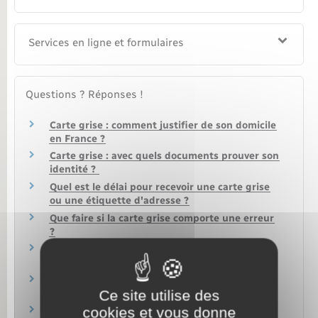
Services en ligne et formulaires
Questions ? Réponses !
Carte grise : comment justifier de son domicile
en France ?
Carte grise : avec quels documents prouver son
identité ?
Quel est le délai pour recevoir une carte grise
ou une étiquette d'adresse ?
Que faire si la carte grise comporte une erreur
?
Achat d'un véhicule à l'étranger : comment
obtenir un quitus fiscal ?
Carte grise : comment obtenir une fiche
Ce site utilise des
d'identification du véhicule ?
cookies et vous donne
Peut-on vendre ou acheter un véhicule non