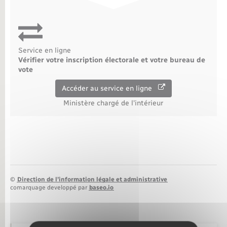
Nouvel habitant
Nouvelle activité
Service en ligne
Vérifier votre inscription électorale et votre bureau de
vote
Numérique
Accéder au service en ligne
Organisation d’événement
Ministère chargé de l'intérieur
Sécurité - Prévention
Seniors
©
Direction de l’information légale et administrative
Transports
comarquage developpé par
baseo.io
Voirie et espace public