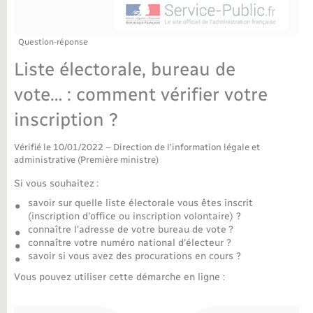
Déchèteries
Travaux - Autorisation d’occupation de l’espace
public
Bornes de recharge électrique
Parrainage civil
Publications
Petite enfance
Question-réponse
Liste électorale, bureau de
Recensement militaire
Agenda
Info jeunes
vote… : comment vérifier votre
Concessions funéraires
Budget
Maison des jeunes (11-17 ans)
inscription ?
La Communauté de communes
Vérifié le 10/01/2022 – Direction de l'information légale et
Associations
administrative (Première ministre)
Plan interactif
Si vous souhaitez :
Saison culturelle
savoir sur quelle liste électorale vous êtes inscrit
(inscription d'office ou inscription volontaire) ?
Bibliothèques
connaître l'adresse de votre bureau de vote ?
connaître votre numéro national d'électeur ?
savoir si vous avez des procurations en cours ?
Sport
Vous pouvez utiliser cette démarche en ligne :
Tourisme