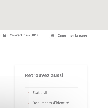
Agenda
Recensement militaire
Info jeunes
Plan interactif
Saison culturelle
Convertir en .PDF
Imprimer la page
Tourisme
Numérique
Retrouvez aussi
Seniors
Etat civil
Documents d’identité