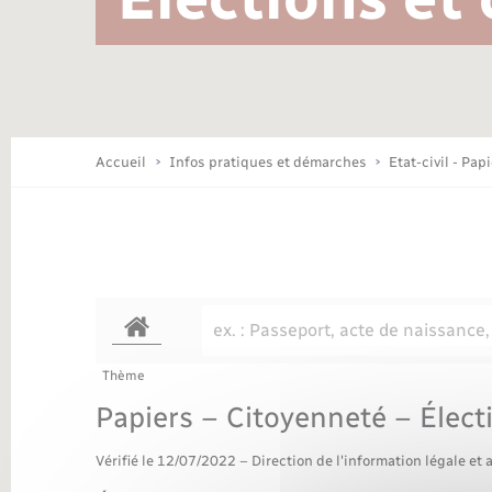
Location de 2 roues
Conseil municipal
Mariage – PACS
Travaux - Autorisation d’occupation
Déchèteries
de l’espace public
Concessions funéraires
Budget
Maison des jeunes (11-17 ans)
Accueil
Infos pratiques et démarches
Etat-civil - Pap
Bibliothèques
Nouvel habitant
Thème
Organisation d’événement
Papiers – Citoyenneté – Élect
Vérifié le 12/07/2022 – Direction de l'information légale et 