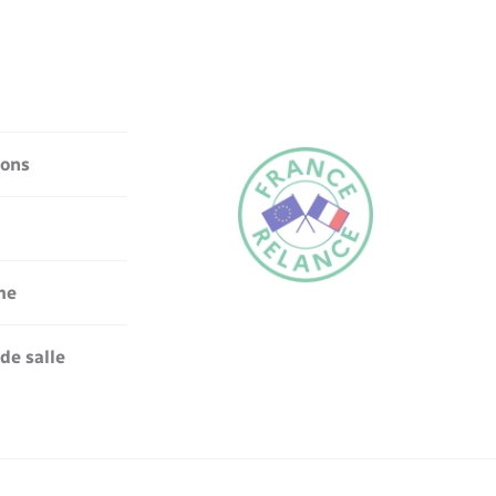
ions
me
de salle