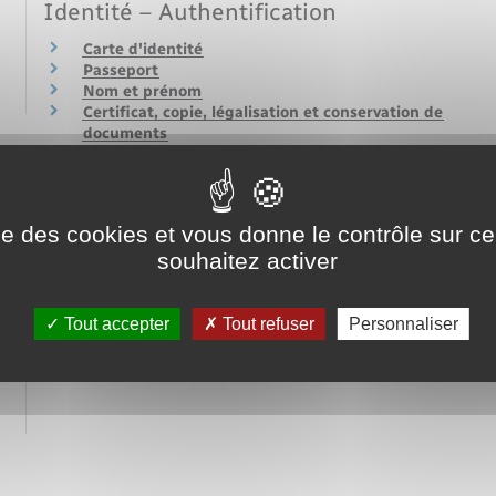
Voirie et espace public
Identité – Authentification
Carte d'identité
Passeport
Nom et prénom
Certificat, copie, légalisation et conservation de
documents
Relations avec l'administration
Obligations de l'administration
Recours administratif, défenseur des droits, …
ise des cookies et vous donne le contrôle sur 
Agir en justice contre l'administration
souhaitez activer
Mesures contraignantes de l'administration
Tout accepter
Tout refuser
Personnaliser