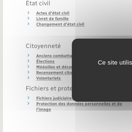
Transports
État civil
Actes d'état civil
Livret de famille
Changement d'état civil
Citoyenneté
Anciens combattants
Élections
Ce site util
Médailles et décorations officielles
Recensement citoyen, JDC et Service national
Volontariats
Fichiers et protection de la vie privée
Fichiers judiciaires et de police judiciaire
Protection des données personnelles et de
l'image