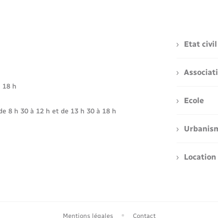
Etat civil
Associat
à 18 h
Ecole
de 8 h 30 à 12 h et de 13 h 30 à 18 h
Urbanis
Location 
Mentions légales
Contact