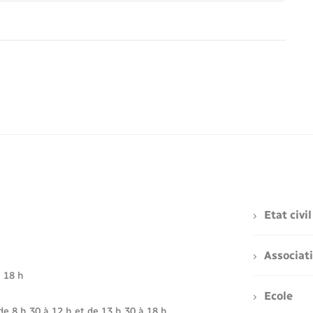
Etat civil
Associat
à 18 h
Ecole
de 8 h 30 à 12 h et de 13 h 30 à 18 h