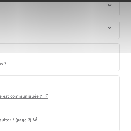
ns ?
aire est communiquée ?
sulter ? (page 7)