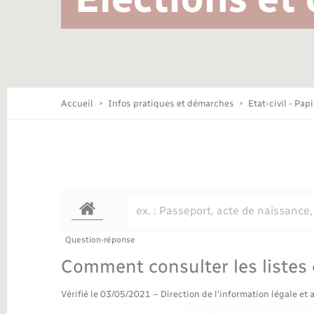
Location de 2 roues
Conseil municipal
Mariage – PACS
Travaux - Autorisation d’occupation
Déchèteries
de l’espace public
Concessions funéraires
Budget
Maison des jeunes (11-17 ans)
Accueil
Infos pratiques et démarches
Etat-civil - Pap
Bibliothèques
Nouvel habitant
Question-réponse
Organisation d’événement
Comment consulter les listes 
Vérifié le 03/05/2021 – Direction de l'information légale et 