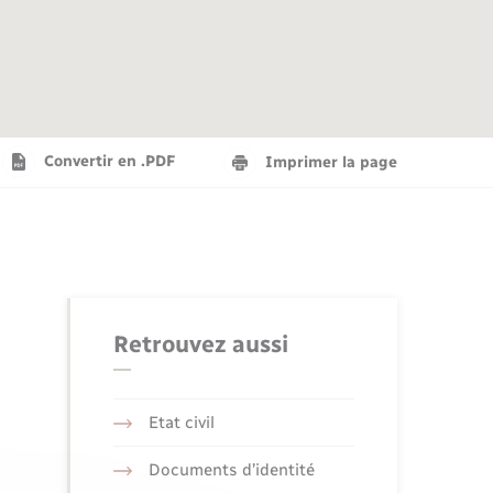
Agenda
Recensement militaire
Info jeunes
Plan interactif
Saison culturelle
Convertir en .PDF
Imprimer la page
Tourisme
Numérique
Retrouvez aussi
Seniors
Etat civil
Documents d’identité