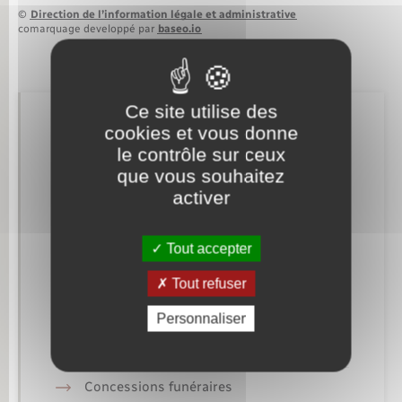
©
Direction de l’information légale et administrative
comarquage developpé par
baseo.io
Ce site utilise des
Retrouvez aussi
cookies et vous donne
le contrôle sur ceux
que vous souhaitez
Etat civil
activer
Elections et citoyenneté
Tout accepter
Mariage – PACS
Tout refuser
Parrainage civil
Personnaliser
Recensement militaire
Concessions funéraires