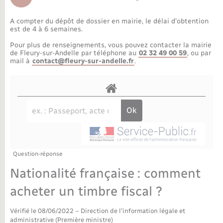
Déchèteries
Travaux - Autorisation d’occupation de l’espace
public
A compter du dépôt de dossier en mairie, le délai d’obtention
Bornes de recharge électrique
Parrainage civil
Publications
Petite enfance
est de 4 à 6 semaines.
Pour plus de renseignements, vous pouvez contacter la mairie
Recensement militaire
Agenda
Info jeunes
de Fleury-sur-Andelle par téléphone au
02 32 49 00 59
, ou par
mail à
contact@fleury-sur-andelle.fr
.
Concessions funéraires
Budget
Maison des jeunes (11-17 ans)
La Communauté de communes
Associations
Plan interactif
Saison culturelle
Question-réponse
Bibliothèques
Nationalité française : comment
Sport
acheter un timbre fiscal ?
Vérifié le 08/06/2022 – Direction de l'information légale et
Tourisme
administrative (Première ministre)