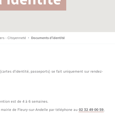
Bornes de recharge électrique
Publications
Parrainage civil
Petite enfance
La Communauté de communes
Associations
iers - Citoyenneté
Documents d’identité
Sport
 (cartes d’identité, passeports) se fait uniquement sur rendez-
Nouvelle activité
Sécurité - Prévention
ention est de 4 à 6 semaines.
 mairie de Fleury-sur-Andelle par téléphone au
02 32 49 00 59
,