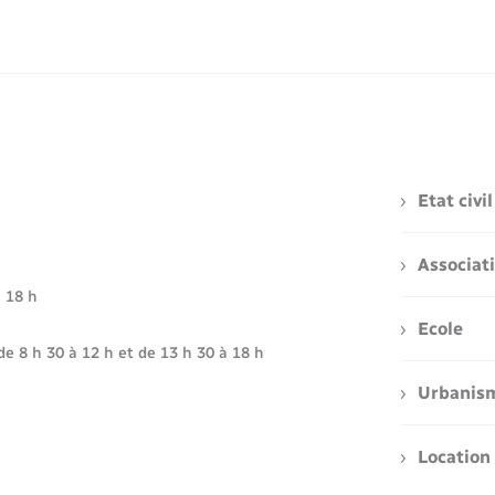
Etat civil
Associat
à 18 h
Ecole
de 8 h 30 à 12 h et de 13 h 30 à 18 h
Urbanis
Location 