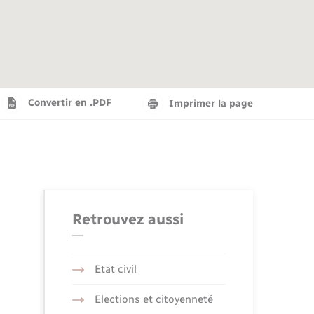
Agenda
Recensement militaire
Info jeunes
Plan interactif
Saison culturelle
Convertir en .PDF
Imprimer la page
Tourisme
Numérique
Retrouvez aussi
Seniors
Etat civil
Elections et citoyenneté