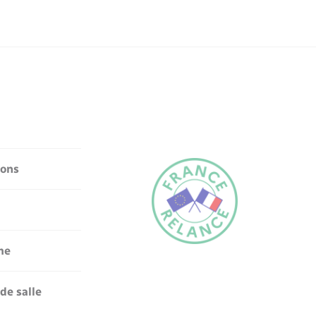
ions
me
de salle