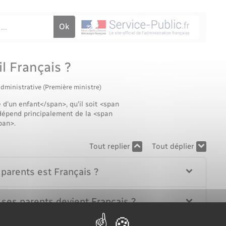
Voirie et espace public
l Français ?
administrative (Première ministre)
d'un enfant</span>, qu'il soit <span
dépend principalement de la <span
pan>.
Tout replier
Tout déplier
s parents est Français ?
e ses parents devient Français ?