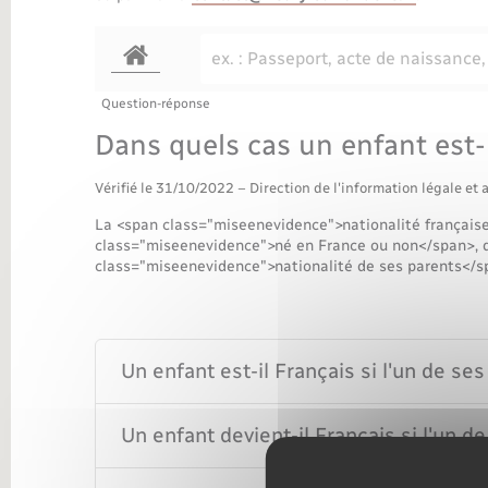
Transports
Question-réponse
Dans quels cas un enfant est-i
Vérifié le 31/10/2022 – Direction de l'information légale et 
La <span class="miseenevidence">nationalité française 
class="miseenevidence">né en France ou non</span>, 
class="miseenevidence">nationalité de ses parents</s
Un enfant est-il Français si l'un de se
Un enfant devient-il Français si l'un d