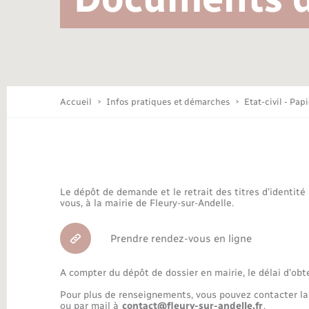
Location de 2 roues
Conseil municipal
Mariage – PACS
Travaux - Autorisation d’occupation
Déchèteries
de l’espace public
Concessions funéraires
Budget
Maison des jeunes (11-17 ans)
Accueil
Infos pratiques et démarches
Etat-civil - Pap
Bibliothèques
Le dépôt de demande et le retrait des titres d’identité
Nouvel habitant
vous, à la mairie de Fleury-sur-Andelle.
Prendre rendez-vous en ligne
Organisation d’événement
A compter du dépôt de dossier en mairie, le délai d’obt
Pour plus de renseignements, vous pouvez contacter la
ou par mail à
contact@fleury-sur-andelle.fr
.