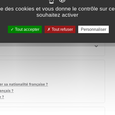
adopté par un Français ?
ise des cookies et vous donne le contrôle sur 
souhaitez activer
n France de parents étrangers ?
Tout accepter
Tout refuser
Personnaliser
r sa nationalité française ?
ançais ?
e ?