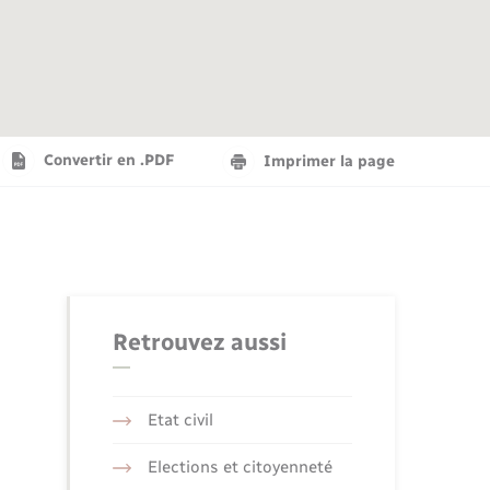
Agenda
Recensement militaire
Info jeunes
Plan interactif
Saison culturelle
Convertir en .PDF
Imprimer la page
Tourisme
Numérique
Retrouvez aussi
Seniors
Etat civil
Elections et citoyenneté