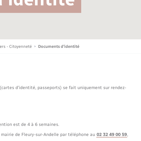
Bornes de recharge électrique
Publications
Parrainage civil
Petite enfance
La Communauté de communes
Associations
iers - Citoyenneté
Documents d’identité
Sport
 (cartes d’identité, passeports) se fait uniquement sur rendez-
Nouvelle activité
Sécurité - Prévention
ention est de 4 à 6 semaines.
 mairie de Fleury-sur-Andelle par téléphone au
02 32 49 00 59
,