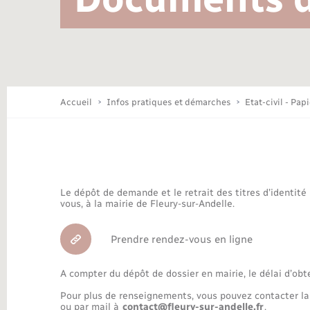
Location de 2 roues
Conseil municipal
Mariage – PACS
Travaux - Autorisation d’occupation
Déchèteries
de l’espace public
Concessions funéraires
Budget
Maison des jeunes (11-17 ans)
Accueil
Infos pratiques et démarches
Etat-civil - Pap
Bibliothèques
Le dépôt de demande et le retrait des titres d’identité
Nouvel habitant
vous, à la mairie de Fleury-sur-Andelle.
Prendre rendez-vous en ligne
Organisation d’événement
A compter du dépôt de dossier en mairie, le délai d’obt
Pour plus de renseignements, vous pouvez contacter la
ou par mail à
contact@fleury-sur-andelle.fr
.