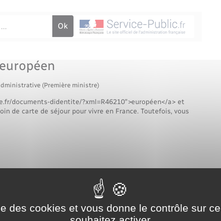
Voirie et espace public
 européen
administrative (Première ministre)
ure.fr/documents-didentite/?xml=R46210">européen</a> et
in de carte de séjour pour vivre en France. Toutefois, vous
Tout replier
Tout déplier
ise des cookies et vous donne le contrôle sur 
souhaitez activer