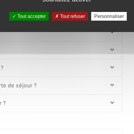
 ?
Tout accepter
Tout refuser
Personnaliser
 ?
rte de séjour ?
r ?