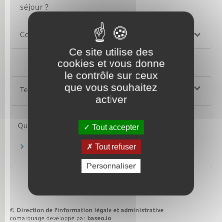
séjour ?
Comment renouveler la carte de séjour ?
Ce site utilise des
cookies et vous donne
le contrôle sur ceux
que vous souhaitez
Textes de référence
activer
Questions ? Réponses !
Tout accepter
Tout refuser
Qu'est-ce qu'un récépissé de demande de titre
de séjour ?
Personnaliser
©
Direction de l’information légale et administrative
comarquage developpé par
baseo.io