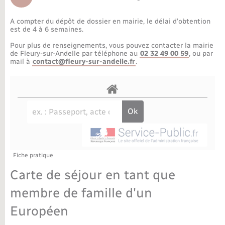
Déchèteries
Travaux - Autorisation d’occupation de l’espace
public
A compter du dépôt de dossier en mairie, le délai d’obtention
Bornes de recharge électrique
Parrainage civil
Publications
Petite enfance
est de 4 à 6 semaines.
Pour plus de renseignements, vous pouvez contacter la mairie
Recensement militaire
Agenda
Info jeunes
de Fleury-sur-Andelle par téléphone au
02 32 49 00 59
, ou par
mail à
contact@fleury-sur-andelle.fr
.
Concessions funéraires
Budget
Maison des jeunes (11-17 ans)
La Communauté de communes
Associations
Plan interactif
Saison culturelle
Fiche pratique
Bibliothèques
Carte de séjour en tant que
Sport
membre de famille d'un
Européen
Tourisme