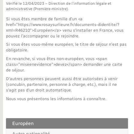
Vérifié le 12/04/2023 – Direction de l'information légale et
administrative (Première ministre)
Nouvel habitant
Si vous êtes membre de famille d'un <a
href="https://www.rosaysurlieure.fr/documents-didentite/?
Nouvelle activité
xml=R46210">Européen</a> venu s'installer en France, vous
pouvez l'accompagner ou le rejoindre.
Numérique
Si vous êtes vous-même européen, le titre de séjour n'est pas
obligatoire.
Organisation d’événement
En revanche, si vous êtes non-européen, vous <span
class="miseenevidence">devez</span> demander une carte
de séjour.
Sécurité - Prévention
D'autres personnes peuvent aussi être autorisées à venir
(concubin, partenaire, personne à charge, etc.), mais il ne
s'agit pas d'un droit automatique.
Seniors
Nous vous présentons les informations à connaître.
Transports
Européen
Voirie et espace public
Autre nationalité