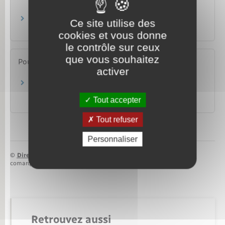
(passeport, carte d'identité…) ?
Étudiant étranger : comment travailler en
Ce site utilise des
France après ses études ?
cookies et vous donne
le contrôle sur ceux
que vous souhaitez
Pour en savoir plus
activer
Accords bilatéraux relatifs à la mobilité
professionnelle
Tout accepter
Ministère chargé de l'intérieur
Tout refuser
Personnaliser
©
Direction de l’information légale et administrative
comarquage developpé par
baseo.io
Retrouvez aussi