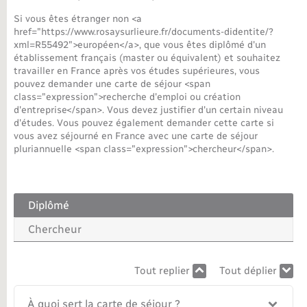
Si vous êtes étranger non <a
Nouvel habitant
href="https://www.rosaysurlieure.fr/documents-didentite/?
xml=R55492">européen</a>, que vous êtes diplômé d'un
établissement français (master ou équivalent) et souhaitez
Nouvelle activité
travailler en France après vos études supérieures, vous
pouvez demander une carte de séjour <span
Numérique
class="expression">recherche d'emploi ou création
d'entreprise</span>. Vous devez justifier d'un certain niveau
d'études. Vous pouvez également demander cette carte si
Organisation d’événement
vous avez séjourné en France avec une carte de séjour
pluriannuelle <span class="expression">chercheur</span>.
Sécurité - Prévention
Diplômé
Seniors
Chercheur
Transports
Tout replier
Tout déplier
Voirie et espace public
À quoi sert la carte de séjour ?