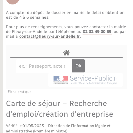
Déchèteries
Travaux - Autorisation d’occupation de l’espace
public
A compter du dépôt de dossier en mairie, le délai d’obtention
Bornes de recharge électrique
Parrainage civil
Publications
Petite enfance
est de 4 à 6 semaines.
Pour plus de renseignements, vous pouvez contacter la mairie
Recensement militaire
Agenda
Info jeunes
de Fleury-sur-Andelle par téléphone au
02 32 49 00 59
, ou par
mail à
contact@fleury-sur-andelle.fr
.
Concessions funéraires
Budget
Maison des jeunes (11-17 ans)
La Communauté de communes
Associations
Plan interactif
Saison culturelle
Fiche pratique
Bibliothèques
Carte de séjour – Recherche
Sport
d'emploi/création d'entreprise
Vérifié le 01/05/2023 – Direction de l'information légale et
Tourisme
administrative (Première ministre)