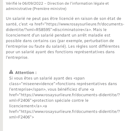
Vérifié le 06/09/2022 – Direction de l'information légale et
administrative (Première ministre)
Nouvel habitant
Un salarié ne peut pas être licencié en raison de son état de
santé, c'est <a href="https://www.rosaysurlieure.fr/documents-
Nouvelle activité
didentite/?xml=R58595">discriminatoire</a>. Mais le
licenciement d'un salarié pendant un arrêt maladie est
Numérique
possible dans certains cas (par exemple, perturbation de
l'entreprise ou faute du salarié). Les règles sont différentes
pour un salarié ayant des fonctions représentatives dans
Organisation d’événement
l'entreprise.
Attention :
Sécurité - Prévention
Si vous êtes un salarié ayant des <span
class="miseenevidence">fonctions représentatives dans
l'entreprise</span>, vous bénéficiez d'une <a
Seniors
href="https://www.rosaysurlieure.fr/documents-didentite/?
xml=F2406">protection spéciale contre le
licenciement</a>.<a
Transports
href="https://www.rosaysurlieure.fr/documents-didentite/?
xml=F2406">
Voirie et espace public