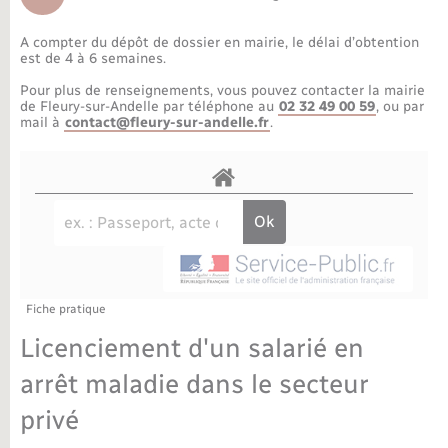
Déchèteries
Travaux - Autorisation d’occupation de l’espace
public
A compter du dépôt de dossier en mairie, le délai d’obtention
Bornes de recharge électrique
Parrainage civil
Publications
Petite enfance
est de 4 à 6 semaines.
Pour plus de renseignements, vous pouvez contacter la mairie
Recensement militaire
Agenda
Info jeunes
de Fleury-sur-Andelle par téléphone au
02 32 49 00 59
, ou par
mail à
contact@fleury-sur-andelle.fr
.
Concessions funéraires
Budget
Maison des jeunes (11-17 ans)
La Communauté de communes
Associations
Plan interactif
Saison culturelle
Fiche pratique
Bibliothèques
Licenciement d'un salarié en
Sport
arrêt maladie dans le secteur
privé
Tourisme