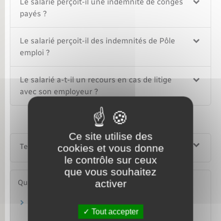
Le salarié perçoit-il une indemnité de congés
payés ?
Le salarié perçoit-il des indemnités de Pôle
emploi ?
Le salarié a-t-il un recours en cas de litige
avec son employeur ?
Ce site utilise des
Textes de référence
cookies et vous donne
le contrôle sur ceux
que vous souhaitez
activer
Questions ? Réponses !
Qu'est-ce qu'un abandon de poste par un
Tout accepter
salarié dans le secteur privé ?