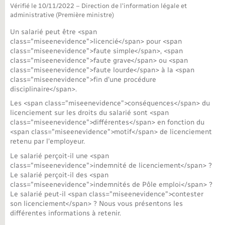
Vérifié le 10/11/2022 – Direction de l'information légale et
administrative (Première ministre)
Nouvel habitant
Un salarié peut être <span
class="miseenevidence">licencié</span> pour <span
Nouvelle activité
class="miseenevidence">faute simple</span>, <span
class="miseenevidence">faute grave</span> ou <span
Numérique
class="miseenevidence">faute lourde</span> à la <span
class="miseenevidence">fin d'une procédure
disciplinaire</span>.
Organisation d’événement
Les <span class="miseenevidence">conséquences</span> du
licenciement sur les droits du salarié sont <span
class="miseenevidence">différentes</span> en fonction du
Sécurité - Prévention
<span class="miseenevidence">motif</span> de licenciement
retenu par l'employeur.
Seniors
Le salarié perçoit-il une <span
class="miseenevidence">indemnité de licenciement</span> ?
Le salarié perçoit-il des <span
Transports
class="miseenevidence">indemnités de Pôle emploi</span> ?
Le salarié peut-il <span class="miseenevidence">contester
son licenciement</span> ? Nous vous présentons les
Voirie et espace public
différentes informations à retenir.