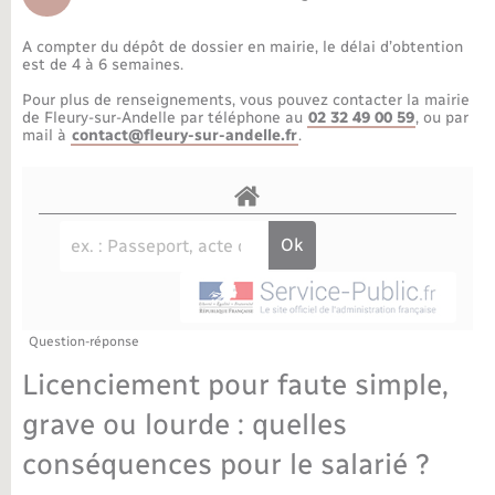
Déchèteries
Travaux - Autorisation d’occupation de l’espace
public
A compter du dépôt de dossier en mairie, le délai d’obtention
Bornes de recharge électrique
Parrainage civil
Publications
Petite enfance
est de 4 à 6 semaines.
Pour plus de renseignements, vous pouvez contacter la mairie
Recensement militaire
Agenda
Info jeunes
de Fleury-sur-Andelle par téléphone au
02 32 49 00 59
, ou par
mail à
contact@fleury-sur-andelle.fr
.
Concessions funéraires
Budget
Maison des jeunes (11-17 ans)
La Communauté de communes
Associations
Plan interactif
Saison culturelle
Question-réponse
Bibliothèques
Licenciement pour faute simple,
Sport
grave ou lourde : quelles
conséquences pour le salarié ?
Tourisme