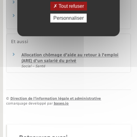
Faute grave ou lourde commise pendant un
Tout refuser
préavis : quelles conséquences ?
Le salarié et l'employeur peuvent-ils régler un
Personnaliser
conflit à l'amiable ?
Et aussi
Allocation chômage d'aide au retour à l'emploi
(ARE) d'un salarié du privé
Social – Santé
©
Direction de l’information légale et administrative
comarquage developpé par
baseo.io