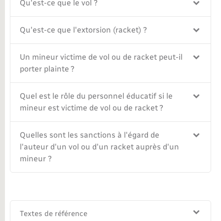
Qu'est-ce que le vol ?
Nouvel habitant
Qu'est-ce que l'extorsion (racket) ?
Nouvelle activité
Un mineur victime de vol ou de racket peut-il
porter plainte ?
Numérique
Quel est le rôle du personnel éducatif si le
Organisation d’événement
mineur est victime de vol ou de racket ?
Sécurité - Prévention
Quelles sont les sanctions à l'égard de
l'auteur d'un vol ou d'un racket auprès d'un
Seniors
mineur ?
Transports
Voirie et espace public
Textes de référence