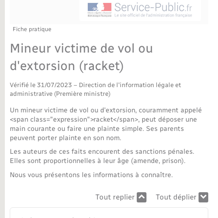
Déchèteries
Travaux - Autorisation d’occupation de l’espace
public
Bornes de recharge électrique
Parrainage civil
Publications
Petite enfance
Fiche pratique
Mineur victime de vol ou
Recensement militaire
Agenda
Info jeunes
d'extorsion (racket)
Concessions funéraires
Budget
Maison des jeunes (11-17 ans)
Vérifié le 31/07/2023 – Direction de l'information légale et
administrative (Première ministre)
La Communauté de communes
Associations
Un mineur victime de vol ou d'extorsion, couramment appelé
<span class="expression">racket</span>, peut déposer une
Plan interactif
main courante ou faire une plainte simple. Ses parents
Saison culturelle
peuvent porter plainte en son nom.
Les auteurs de ces faits encourent des sanctions pénales.
Bibliothèques
Elles sont proportionnelles à leur âge (amende, prison).
Nous vous présentons les informations à connaître.
Sport
Tout replier
Tout déplier
Tourisme