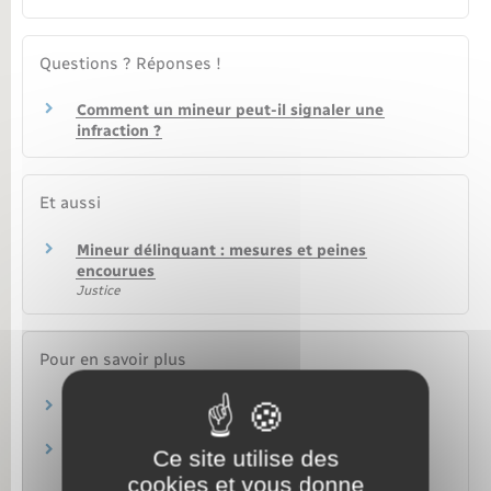
Questions ? Réponses !
Comment un mineur peut-il signaler une
infraction ?
Et aussi
Mineur délinquant : mesures et peines
encourues
Justice
Pour en savoir plus
Réagir face aux violences en milieu scolaire
Ministère chargé de l'éducation
Parcours victimes (violences physiques,
Ce site utilise des
sexuelles ou psychologiques)
cookies et vous donne