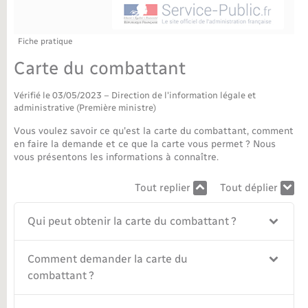
Déchèteries
Travaux - Autorisation d’occupation de l’espace
public
Bornes de recharge électrique
Parrainage civil
Publications
Petite enfance
Fiche pratique
Carte du combattant
Recensement militaire
Agenda
Info jeunes
Vérifié le 03/05/2023 – Direction de l'information légale et
Concessions funéraires
Budget
administrative (Première ministre)
Maison des jeunes (11-17 ans)
Vous voulez savoir ce qu'est la carte du combattant, comment
La Communauté de communes
en faire la demande et ce que la carte vous permet ? Nous
Associations
vous présentons les informations à connaître.
Plan interactif
Saison culturelle
Tout replier
Tout déplier
Bibliothèques
Qui peut obtenir la carte du combattant ?
Sport
Comment demander la carte du
combattant ?
Tourisme