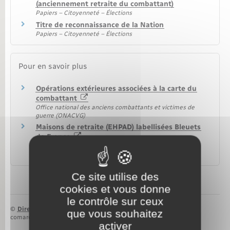
(anciennement retraite du combattant)
Papiers – Citoyenneté – Élections
Titre de reconnaissance de la Nation
Papiers – Citoyenneté – Élections
Pour en savoir plus
Opérations extérieures associées à la carte du
combattant
Office national des anciens combattants et victimes de
guerre (ONACVG)
Maisons de retraite (EHPAD) labellisées Bleuets
de France
Office national des anciens combattants et victimes de
guerre (ONACVG)
Ce site utilise des
cookies et vous donne
le contrôle sur ceux
©
Direction de l’information légale et administrative
que vous souhaitez
comarquage developpé par
baseo.io
activer