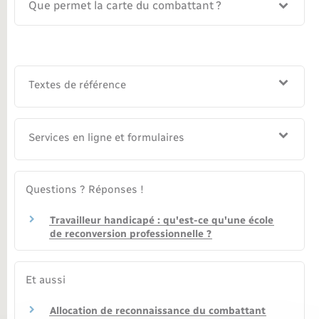
Que permet la carte du combattant ?
Nouvel habitant
Nouvelle activité
Textes de référence
Numérique
Services en ligne et formulaires
Organisation d’événement
Sécurité - Prévention
Questions ? Réponses !
Travailleur handicapé : qu'est-ce qu'une école
Seniors
de reconversion professionnelle ?
Transports
Et aussi
Voirie et espace public
Allocation de reconnaissance du combattant