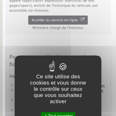
appelé <span class="expression">certificat de non
gage</span>), enrichi de l'historique du véhicule, est
accessible via Histovec.
Accéder au service en ligne
Ministère chargé de l'intérieur
Pour toute explication, consulter les
fiches pratiques :
Ce site utilise des
PARTICULIERS
cookies et vous donne
Carte grise : immatriculer un véhicule d'occasion
le contrôle sur ceux
Certificat de situation administrative (non-gage
que vous souhaitez
et non-opposition)
activer
Peut-on vendre une voiture d'occasion sans
contrôle technique ?
Vendre ou donner son véhicule