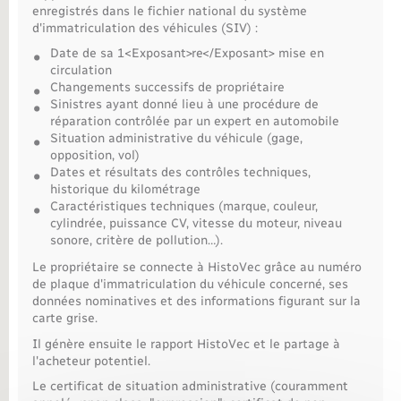
enregistrés dans le fichier national du système
d'immatriculation des véhicules (SIV) :
Nouvel habitant
Date de sa 1<Exposant>re</Exposant> mise en
circulation
Nouvelle activité
Changements successifs de propriétaire
Sinistres ayant donné lieu à une procédure de
réparation contrôlée par un expert en automobile
Numérique
Situation administrative du véhicule (gage,
opposition, vol)
Dates et résultats des contrôles techniques,
Organisation d’événement
historique du kilométrage
Caractéristiques techniques (marque, couleur,
cylindrée, puissance CV, vitesse du moteur, niveau
Sécurité - Prévention
sonore, critère de pollution…).
Le propriétaire se connecte à HistoVec grâce au numéro
Seniors
de plaque d'immatriculation du véhicule concerné, ses
données nominatives et des informations figurant sur la
carte grise.
Transports
Il génère ensuite le rapport HistoVec et le partage à
l'acheteur potentiel.
Voirie et espace public
Le certificat de situation administrative (couramment