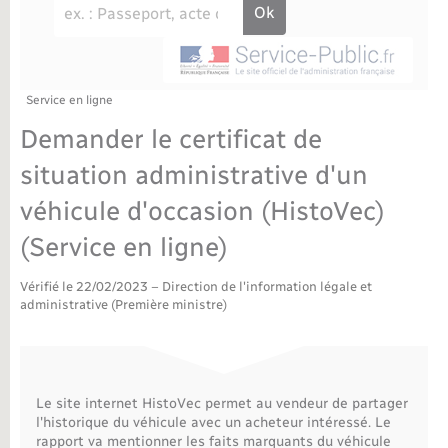
Déchèteries
Travaux - Autorisation d’occupation de l’espace
public
Bornes de recharge électrique
Parrainage civil
Publications
Petite enfance
Recensement militaire
Agenda
Service en ligne
Info jeunes
Demander le certificat de
Concessions funéraires
Budget
Maison des jeunes (11-17 ans)
situation administrative d'un
véhicule d'occasion (HistoVec)
La Communauté de communes
Associations
(Service en ligne)
Plan interactif
Saison culturelle
Vérifié le 22/02/2023 – Direction de l'information légale et
administrative (Première ministre)
Bibliothèques
Sport
Le site internet HistoVec permet au vendeur de partager
l'historique du véhicule avec un acheteur intéressé. Le
Tourisme
rapport va mentionner les faits marquants du véhicule