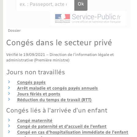
Déchèteries
Travaux - Autorisation d’occupation de l’espace
public
Bornes de recharge électrique
Parrainage civil
Publications
Petite enfance
Recensement militaire
Agenda
Dossier
Info jeunes
Congés dans le secteur privé
Concessions funéraires
Budget
Maison des jeunes (11-17 ans)
Vérifié le 19/09/2021 – Direction de l'information légale et
administrative (Première ministre)
La Communauté de communes
Associations
Jours non travaillés
Plan interactif
Saison culturelle
Congés payés
Arrêt maladie et congés payés annuels
Jours fériés et ponts
Bibliothèques
Réduction du temps de travail (RTT)
Congés liés à l'arrivée d'un enfant
Sport
Congé maternité
Congé de paternité et d'accueil de l'enfant
Tourisme
Congé en cas d'hospitalisation immédiate de l'enfant