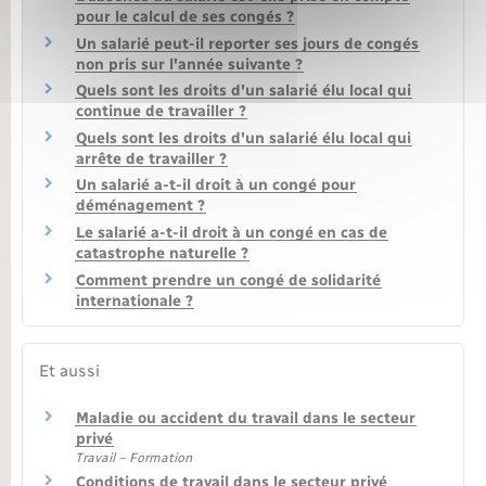
pour le calcul de ses congés ?
Un salarié peut-il reporter ses jours de congés
non pris sur l'année suivante ?
Quels sont les droits d'un salarié élu local qui
continue de travailler ?
Quels sont les droits d'un salarié élu local qui
arrête de travailler ?
Un salarié a-t-il droit à un congé pour
déménagement ?
Le salarié a-t-il droit à un congé en cas de
catastrophe naturelle ?
Comment prendre un congé de solidarité
internationale ?
Et aussi
Maladie ou accident du travail dans le secteur
privé
Travail – Formation
Conditions de travail dans le secteur privé