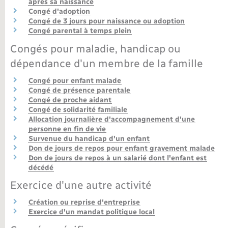
après sa naissance
Congé d'adoption
Nouvel habitant
Congé de 3 jours pour naissance ou adoption
Congé parental à temps plein
Nouvelle activité
Congés pour maladie, handicap ou
dépendance d'un membre de la famille
Numérique
Congé pour enfant malade
Congé de présence parentale
Organisation d’événement
Congé de proche aidant
Congé de solidarité familiale
Allocation journalière d'accompagnement d'une
Sécurité - Prévention
personne en fin de vie
Survenue du handicap d'un enfant
Don de jours de repos pour enfant gravement malade
Seniors
Don de jours de repos à un salarié dont l'enfant est
décédé
Exercice d'une autre activité
Transports
Création ou reprise d'entreprise
Exercice d'un mandat politique local
Voirie et espace public