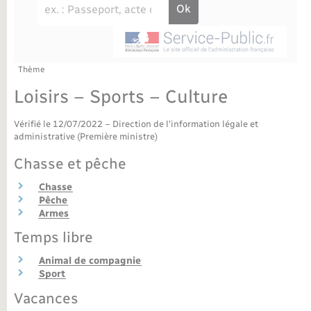
Déchèteries
Travaux - Autorisation d’occupation de l’espace
public
Bornes de recharge électrique
Parrainage civil
Publications
Petite enfance
Recensement militaire
Agenda
Thème
Info jeunes
Loisirs – Sports – Culture
Concessions funéraires
Budget
Maison des jeunes (11-17 ans)
Vérifié le 12/07/2022 – Direction de l'information légale et
administrative (Première ministre)
La Communauté de communes
Associations
Chasse et pêche
Plan interactif
Saison culturelle
Chasse
Pêche
Armes
Bibliothèques
Temps libre
Sport
Animal de compagnie
Sport
Vacances
Tourisme