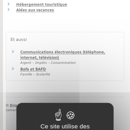
Hébergement touristique
Nouvel habitant
Aides aux vacances
Nouvelle activité
Et aussi
Numérique
Communications électroniques (téléphone,
Organisation d’événement
internet, télévision)
Argent – Impôts – Consommation
Bafa et BAFD
Sécurité - Prévention
Famille – Scolarité
Seniors
©
Direction de l’information légale et administrative
Transports
comarquage developpé par
baseo.io
Voirie et espace public
Ce site utilise des