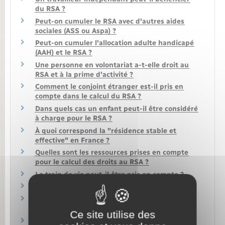
du RSA ?
Peut-on cumuler le RSA avec d'autres aides
sociales (ASS ou Aspa) ?
Peut-on cumuler l'allocation adulte handicapé
(AAH) et le RSA ?
Une personne en volontariat a-t-elle droit au
RSA et à la prime d'activité ?
Comment le conjoint étranger est-il pris en
compte dans le calcul du RSA ?
Dans quels cas un enfant peut-il être considéré
à charge pour le RSA ?
À quoi correspond la "résidence stable et
effective" en France ?
Quelles sont les ressources prises en compte
pour le calcul des droits au RSA ?
Le train de vie peut-il être pris en compte ?
Le RSA donne t-il droit à d'autres aides ?
Peut-on toucher le RSA quand on est à
l'étranger ?
Ce site utilise des
Prime de Noël : comment en bénéficier ?