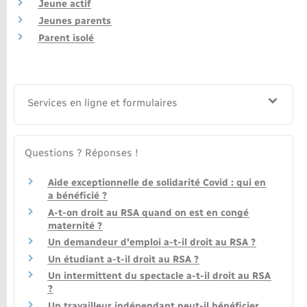
Jeune actif
Jeunes parents
Nouvel habitant
Parent isolé
Nouvelle activité
Numérique
Services en ligne et formulaires
Organisation d’événement
Questions ? Réponses !
Sécurité - Prévention
Aide exceptionnelle de solidarité Covid : qui en
a bénéficié ?
Seniors
A-t-on droit au RSA quand on est en congé
maternité ?
Un demandeur d'emploi a-t-il droit au RSA ?
Transports
Un étudiant a-t-il droit au RSA ?
Un intermittent du spectacle a-t-il droit au RSA
?
Voirie et espace public
Un travailleur indépendant peut-il bénéficier