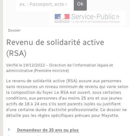
Déchèteries
Travaux - Autorisation d’occupation de l’espace
public
Bornes de recharge électrique
Parrainage civil
Publications
Petite enfance
Recensement militaire
Agenda
Dossier
Info jeunes
Revenu de solidarité active
Concessions funéraires
Budget
Maison des jeunes (11-17 ans)
(RSA)
La Communauté de communes
Associations
Vérifié le 19/12/2022 – Direction de l'information légale et
administrative (Première ministre)
Plan interactif
Saison culturelle
Le revenu de solidarité active (RSA) assure aux personnes
sans ressources un niveau minimum de revenu qui varie selon
la composition du foyer. Le RSA est ouvert, sous certaines
Bibliothèques
conditions, aux personnes d'au moins 25 ans et aux jeunes
actifs de 18 à 24 ans s'ils sont parents isolés ou justifient
d’une certaine durée d’activité professionnelle. Ce dossier ne
Sport
détaille pas les règles spécifiques prévues pour Mayotte.
Tourisme
Demandeur de 25 ans ou plus