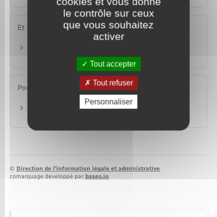
cookies et vous donne
le contrôle sur ceux
que vous souhaitez
Et aussi
activer
Prime d'activité
Social – Santé
Tout accepter
Tout refuser
Pour en savoir plus
Personnaliser
Revenu de solidarité active (RSA)
Ministère chargé des affaires sociales
©
Direction de l’information légale et administrative
comarquage developpé par
baseo.io