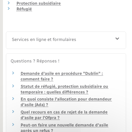
Protection subsidiaire
Réfugié
Nouvel habitant
Nouvelle activité
Services en ligne et formulaires
Numérique
Organisation d’événement
Questions ? Réponses !
Demande d'asile en procédure "Dublin" :
Sécurité - Prévention
comment faire ?
Statut de réfugié, protection subsidiaire ou
Seniors
temporaire : quelles différences ?
En quoi consiste l'allocation pour demandeur
d'asile (Ada) ?
Transports
Quel recours en cas de rejet de la demande
d'asile par l'Ofpra ?
Voirie et espace public
Peut-on faire une nouvelle demande d'asile
après un refus ?