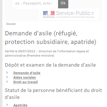
Déchèteries
Travaux - Autorisation d’occupation de l’espace
public
Bornes de recharge électrique
Parrainage civil
Publications
Petite enfance
Recensement militaire
Agenda
Dossier
Info jeunes
Demande d'asile (réfugié,
Concessions funéraires
Budget
Maison des jeunes (11-17 ans)
protection subsidiaire, apatride)
La Communauté de communes
Associations
Vérifié le 05/07/2022 – Direction de l'information légale et
administrative (Première ministre)
Plan interactif
Saison culturelle
Dépôt et examen de la demande d'asile
Demande d'asile
Bibliothèques
Aides sociales
Droit au travail
Sport
Statut de la personne bénéficiant du droit
d'asile
Tourisme
Apatride