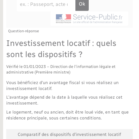
Déchèteries
Travaux - Autorisation d’occupation de l’espace
public
Bornes de recharge électrique
Parrainage civil
Publications
Petite enfance
Recensement militaire
Agenda
Question-réponse
Info jeunes
Investissement locatif : quels
Concessions funéraires
Budget
Maison des jeunes (11-17 ans)
sont les dispositifs ?
La Communauté de communes
Associations
Vérifié le 01/01/2023 – Direction de l'information légale et
administrative (Première ministre)
Plan interactif
Saison culturelle
Vous bénéficiez d'un avantage fiscal si vous réalisez un
investissement locatif.
L'avantage dépend de la date à laquelle vous réalisez cet
Bibliothèques
investissement.
Le logement, neuf ou ancien, doit être loué vide, en tant que
Sport
résidence principale, sous certaines conditions.
Tourisme
Comparatif des dispositifs d'investissement locatif