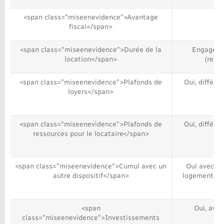
<span class="miseenevidence">Avantage
Ré
fiscal</span>
<span class="miseenevidence">Durée de la
Engagemen
location</span>
(reno
<span class="miseenevidence">Plafonds de
Oui, différe
loyers</span>
<span class="miseenevidence">Plafonds de
Oui, différe
ressources pour le locataire</span>
<span class="miseenevidence">Cumul avec un
Oui avec D
autre dispositif</span>
logement (da
<span
Oui, avec
class="miseenevidence">Investissements