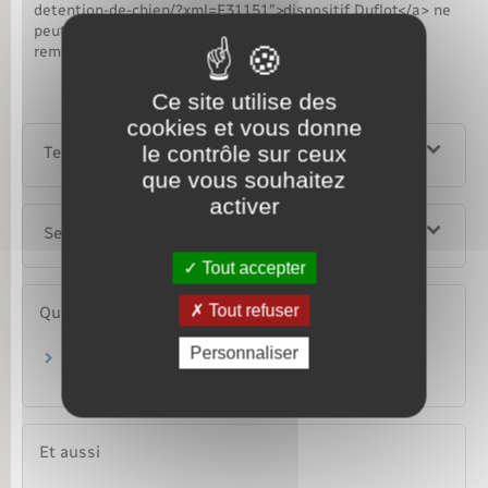
detention-de-chien/?xml=F31151">dispositif Duflot</a> ne
peut plus être souscrit depuis septembre 2014. Il est
remplacé par le dispositif Pinel.
Ce site utilise des
cookies et vous donne
le contrôle sur ceux
Textes de référence
que vous souhaitez
activer
Services en ligne et formulaires
Tout accepter
Tout refuser
Questions ? Réponses !
Personnaliser
En quoi consiste le plafonnement global des
niches fiscales ?
Et aussi