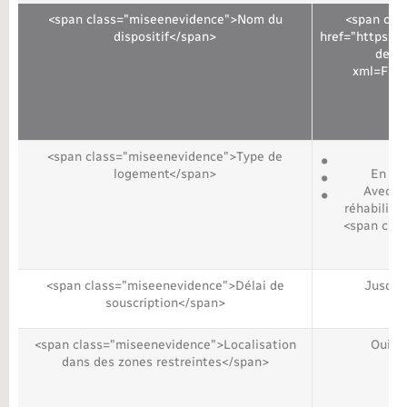
<span class="miseenevidence">Nom du
<span cla
Nouvel habitant
dispositif</span>
href="https://
de-de
xml=F311
Nouvelle activité
Numérique
<span class="miseenevidence">Type de
logement</span>
En l'
Organisation d’événement
Avec tr
réhabilita
<span cla
Sécurité - Prévention
Seniors
<span class="miseenevidence">Délai de
Jusqu'
souscription</span>
Transports
<span class="miseenevidence">Localisation
Oui (z
dans des zones restreintes</span>
Voirie et espace public