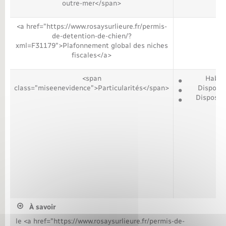
outre-mer</span>
<a href="https://www.rosaysurlieure.fr/permis-
de-detention-de-chien/?
xml=F31179">Plafonnement global des niches
fiscales</a>
<span
Habita
class="miseenevidence">Particularités</span>
Disposit
Dispositi
À savoir
le <a href="https://www.rosaysurlieure.fr/permis-de-