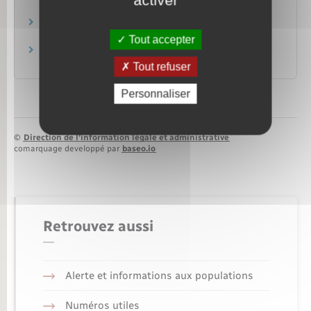
activer
Logement
Permis d'aménager
Logement
Tout accepter
Permis de démolir
Logement
Tout refuser
Personnaliser
©
Direction de l’information légale et administrative
comarquage developpé par
baseo.io
Retrouvez aussi
Alerte et informations aux populations
Numéros utiles