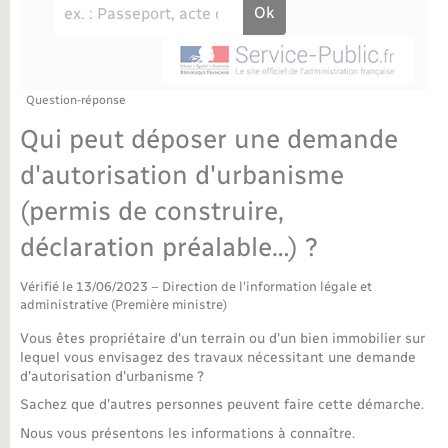
Déchèteries
Travaux - Autorisation d’occupation de l’espace
public
Bornes de recharge électrique
Parrainage civil
Publications
Petite enfance
Recensement militaire
Agenda
Question-réponse
Info jeunes
Qui peut déposer une demande
Concessions funéraires
Budget
Maison des jeunes (11-17 ans)
d'autorisation d'urbanisme
(permis de construire,
La Communauté de communes
Associations
déclaration préalable…) ?
Plan interactif
Saison culturelle
Vérifié le 13/06/2023 – Direction de l'information légale et
administrative (Première ministre)
Bibliothèques
Vous êtes propriétaire d'un terrain ou d'un bien immobilier sur
lequel vous envisagez des travaux nécessitant une demande
Sport
d'autorisation d'urbanisme ?
Sachez que d'autres personnes peuvent faire cette démarche.
Tourisme
Nous vous présentons les informations à connaître.