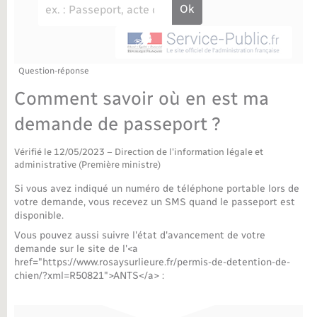
Déchèteries
Travaux - Autorisation d’occupation de l’espace
public
Bornes de recharge électrique
Parrainage civil
Publications
Petite enfance
Recensement militaire
Agenda
Question-réponse
Info jeunes
Comment savoir où en est ma
Concessions funéraires
Budget
Maison des jeunes (11-17 ans)
demande de passeport ?
La Communauté de communes
Associations
Vérifié le 12/05/2023 – Direction de l'information légale et
administrative (Première ministre)
Plan interactif
Saison culturelle
Si vous avez indiqué un numéro de téléphone portable lors de
votre demande, vous recevez un SMS quand le passeport est
disponible.
Bibliothèques
Vous pouvez aussi suivre l'état d'avancement de votre
demande sur le site de l'<a
Sport
href="https://www.rosaysurlieure.fr/permis-de-detention-de-
chien/?xml=R50821">ANTS</a> :
Tourisme