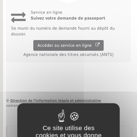
Nouvel habitant
Service en ligne
Suivez votre demande de passeport
Nouvelle activité
Se munir du numéro de demande fourni au dépôt du
dossier.
Numérique
Accéder au service en ligne
Agence nationale des titres sécurisés (ANTS)
Organisation d’événement
Sécurité - Prévention
Seniors
©
Direction de l’information légale et administrative
comarquage developpé par
baseo.io
Transports
Ce site utilise des
Voirie et espace public
cookies et vous donne