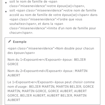
soit le nom de famille de <span
class="miseenevidence">votre époux(se)</span>,
Nouvel habitant
soit <span class="miseenevidence">votre nom de famille
accolé au nom de famille de votre époux(se)</span> dans
<span class="miseenevidence">l'ordre que vous
Nouvelle activité
souhaitez</span>, et dans la <span
class="miseenevidence">limite d'un nom de famille pour
Numérique
chacun</span>.
Exemple
Organisation d’événement
<span class="miseenevidence">Nom double pour chacun
des époux</span>
Sécurité - Prévention
Nom du 1<Exposant>er</Exposant> époux : BELIER
GORCE
Nom du 2<Exposant>nd</Exposant> époux : MARTIN
Seniors
AUBERT
Le 1<Exposant>er</Exposant> époux peut choisir comme
Transports
nom d'usage : BELIER MARTIN, MARTIN BELIER, GORCE
MARTIN, MARTIN GORCE, GORCE AUBERT, AUBERT
GORCE, BELIER AUBERT, AUBERT BELIER, MARTIN
Voirie et espace public
AUBERT