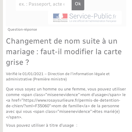
Déchèteries
Travaux - Autorisation d’occupation de l’espace
public
Bornes de recharge électrique
Parrainage civil
Publications
Petite enfance
Recensement militaire
Agenda
Question-réponse
Info jeunes
Changement de nom suite à un
Concessions funéraires
Budget
Maison des jeunes (11-17 ans)
mariage : faut-il modifier la carte
grise ?
La Communauté de communes
Associations
Vérifié le 01/01/2021 – Direction de l'information légale et
Plan interactif
Saison culturelle
administrative (Première ministre)
Que vous soyez un homme ou une femme, vous pouvez utiliser
Bibliothèques
comme <span class="miseenevidence">nom d'usage</span> le
<a href="https://www.rosaysurlieure.fr/permis-de-detention-
de-chien/?xml=F35060">nom de famille</a> de la personne
Sport
avec qui vous <span class="miseenevidence">êtes marié(e)
</span>.
Vous pouvez utiliser à titre d'usage :
Tourisme