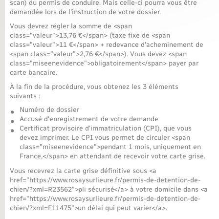
scan) du permis de conduire. Mais celle-ci pourra vous être
demandée lors de l'instruction de votre dossier.
Vous devrez régler la somme de <span
class="valeur">13,76 €</span> (taxe fixe de <span
class="valeur">11 €</span> + redevance d'acheminement de
<span class="valeur">2,76 €</span>). Vous devez <span
class="miseenevidence">obligatoirement</span> payer par
carte bancaire.
À la fin de la procédure, vous obtenez les 3 éléments
suivants :
Numéro de dossier
Accusé d'enregistrement de votre demande
Certificat provisoire d'immatriculation (CPI), que vous
devez imprimer. Le CPI vous permet de circuler <span
class="miseenevidence">pendant 1 mois, uniquement en
France,</span> en attendant de recevoir votre carte grise.
Vous recevrez la carte grise définitive sous <a
href="https://www.rosaysurlieure.fr/permis-de-detention-de-
chien/?xml=R23562">pli sécurisé</a> à votre domicile dans <a
href="https://www.rosaysurlieure.fr/permis-de-detention-de-
chien/?xml=F11475">un délai qui peut varier</a>.