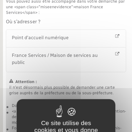
Vous pouvez aussi être accompagné dans votre démarche par
une <span class="miseenevidence">maison France
Services</span> :
Où s’adresser ?
Point d'accueil numérique
France Services / Maison de services au
public
Attention :
il n'est désormais plus possible de demander une carte
grise auprès de la préfecture ou de la sous-préfecture.
Documents à préparer pour la démarche en ligne
<a href="https://www.rosaysurlieure.fr/permis-de-detention-
de-chien/?xml=F1028">Justificatif de domicile</a> de
Ce site utilise des
moins de 6 mois
Formulaire <a href="https://www.rosaysurlieure.fr/permis-
cookies et vous donne