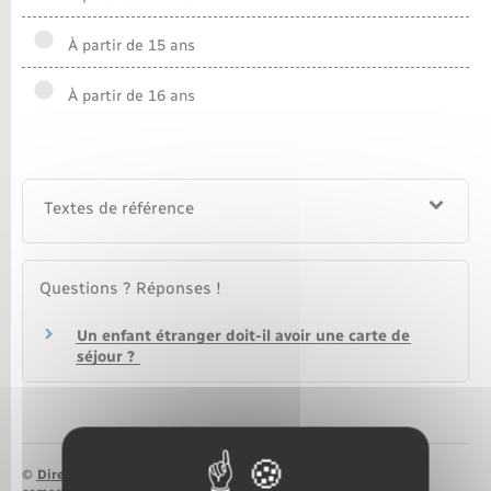
Nouvel habitant
À partir de 15 ans
Nouvelle activité
À partir de 16 ans
Numérique
Textes de référence
Organisation d’événement
Sécurité - Prévention
Questions ? Réponses !
Un enfant étranger doit-il avoir une carte de
Seniors
séjour ?
Transports
Voirie et espace public
©
Direction de l’information légale et administrative