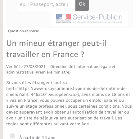
Déchèteries
Travaux - Autorisation d’occupation de l’espace
public
Bornes de recharge électrique
Parrainage civil
Publications
Petite enfance
Recensement militaire
Agenda
Question-réponse
Info jeunes
Un mineur étranger peut-il
Concessions funéraires
Budget
Maison des jeunes (11-17 ans)
travailler en France ?
La Communauté de communes
Associations
Vérifié le 27/08/2021 – Direction de l'information légale et
administrative (Première ministre)
Plan interactif
Saison culturelle
Si vous êtes étranger (sauf <a
href="https://www.rosaysurlieure.fr/permis-de-detention-de-
chien/?xml=R46210">européen</a>), avez moins de 18 ans et
Bibliothèques
vivez en France, vous pouvez occuper un emploi salarié ou
suivre un stage professionnel, sous certaines conditions. Vous
devez auparavant avoir obtenu l'autorisation de travailler ou
Sport
avoir un titre de séjour valant autorisation de travail. Les
règles sont différentes suivant votre âge.
Tourisme
À partir de 14 ans