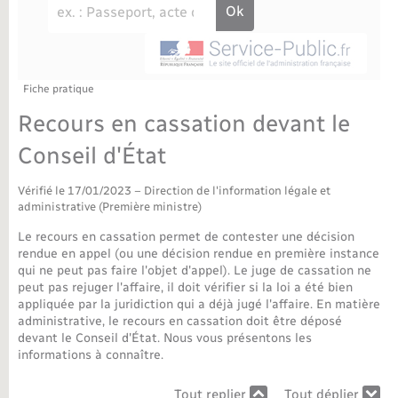
Déchèteries
Travaux - Autorisation d’occupation de l’espace
public
Bornes de recharge électrique
Parrainage civil
Publications
Petite enfance
Recensement militaire
Agenda
Fiche pratique
Info jeunes
Recours en cassation devant le
Concessions funéraires
Budget
Maison des jeunes (11-17 ans)
Conseil d'État
La Communauté de communes
Associations
Vérifié le 17/01/2023 – Direction de l'information légale et
administrative (Première ministre)
Plan interactif
Saison culturelle
Le recours en cassation permet de contester une décision
rendue en appel (ou une décision rendue en première instance
qui ne peut pas faire l'objet d'appel). Le juge de cassation ne
Bibliothèques
peut pas rejuger l'affaire, il doit vérifier si la loi a été bien
appliquée par la juridiction qui a déjà jugé l'affaire. En matière
administrative, le recours en cassation doit être déposé
Sport
devant le Conseil d'État. Nous vous présentons les
informations à connaître.
Tourisme
Tout replier
Tout déplier